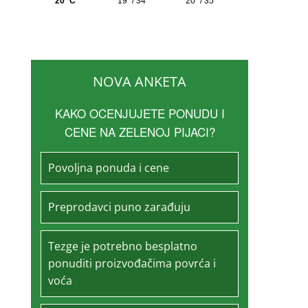
NOVA ANKETA
KAKO OCENJUJETE PONUDU I
CENE NA ZELENOJ PIJACI?
Povoljna ponuda i cene
Preprodavci puno zarađuju
Tezge je potrebno besplatno
ponuditi proizvođačima povrća i
voća