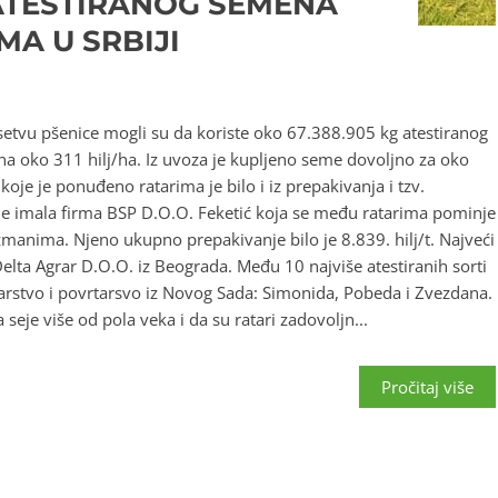
ATESTIRANOG SEMENA
MA U SRBIJI
a setvu pšenice mogli su da koriste oko 67.388.905 kg atestiranog
 na oko 311 hilj/ha. Iz uvoza je kupljeno seme dovoljno za oko
je je ponuđeno ratarima je bilo i iz prepakivanja i tzv.
 je imala firma BSP D.O.O. Feketić koja se među ratarima pominje
anima. Njeno ukupno prepakivanje bilo je 8.839. hilj/t. Najveći
elta Agrar D.O.O. iz Beograda. Među 10 najviše atestiranih sorti
atarstvo i povrtarsvo iz Novog Sada: Simonida, Pobeda i Zvezdana.
seje više od pola veka i da su ratari zadovoljn...
Pročitaj više