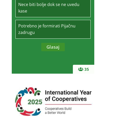
Nece biti bolje dok se ne uvedu
kase
Potrebno je formirati Pijačnu
zadrugu
35