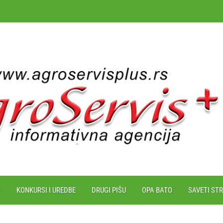
R
KONKURSI I UREDBE
DRUGI PIŠU
OPA BATO
SAVETI ST