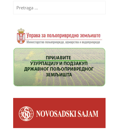
Pretraga
za: