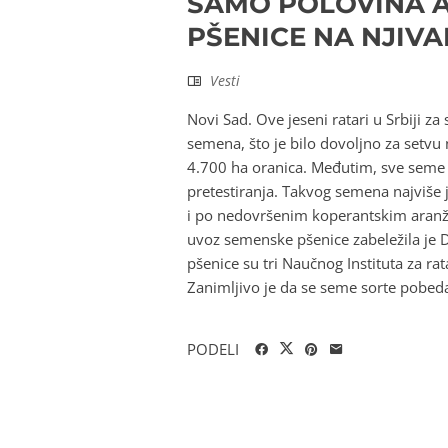
SAMO POLOVINA 
PŠENICE NA NJIVA
Vesti
Novi Sad. Ove jeseni ratari u Srbiji z
semena, što je bilo dovoljno za setvu
4.700 ha oranica. Međutim, sve seme ko
pretestiranja. Takvog semena najviše
i po nedovršenim koperantskim aranžm
uvoz semenske pšenice zabeležila je D
pšenice su tri Naučnog Instituta za r
Zanimljivo je da se seme sorte pobeda 
PODELI