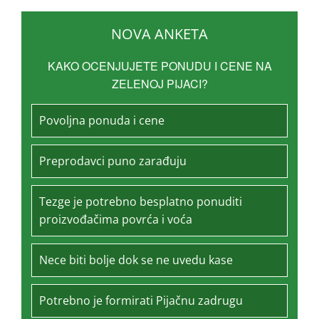
NOVA ANKETA
KAKO OCENJUJETE PONUDU I CENE NA
ZELENOJ PIJACI?
Povoljna ponuda i cene
Preprodavci puno zarađuju
Tezge je potrebno besplatno ponuditi
proizvođačima povrća i voća
Nece biti bolje dok se ne uvedu kase
Potrebno je formirati Pijačnu zadrugu