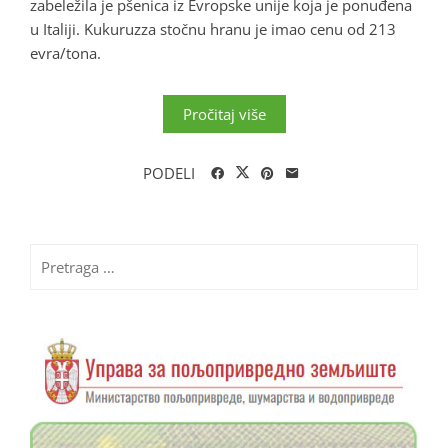
zabeležila je pšenica iz Evropske unije koja je ponuđena
u Italiji. Kukuruzza stočnu hranu je imao cenu od 213
evra/tona.
Pročitaj više
PODELI
Pretraga
za: