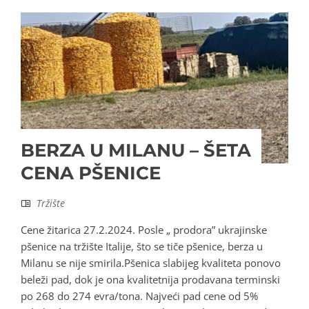
BERZA U MILANU – ŠETA
CENA PŠENICE
Tržište
Cene žitarica 27.2.2024. Posle „ prodora” ukrajinske
pšenice na tržište Italije, što se tiče pšenice, berza u
Milanu se nije smirila.Pšenica slabijeg kvaliteta ponovo
beleži pad, dok je ona kvalitetnija prodavana terminski
po 268 do 274 evra/tona. Najveći pad cene od 5%