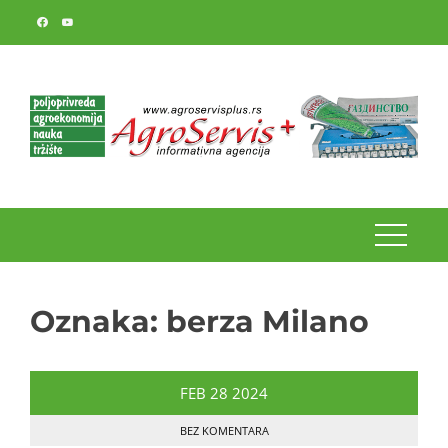
Skip
to
content
Oznaka:
berza Milano
FEB
28
2024
BEZ KOMENTARA