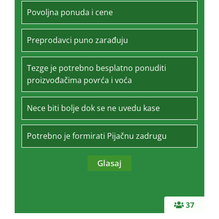
Povoljna ponuda i cene
Preprodavci puno zarađuju
Tezge je potrebno besplatno ponuditi
proizvođačima povrća i voća
Nece biti bolje dok se ne uvedu kase
Potrebno je formirati Pijačnu zadrugu
37