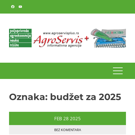
Skip
to
content
Oznaka:
budžet za 2025
FEB
28
2025
BEZ KOMENTARA