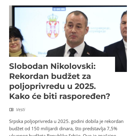
Slobodan Nikolovski:
Rekordan budžet za
poljoprivredu u 2025.
Kako će biti raspoređen?
Vesti
Srpska poljoprivreda u 2025. godini dobila je rekordan
budžet od 150 milijardi dinara, što predstavlja 7,5%
ukupnog budžeta Republike Srbije. Ovo je značajno