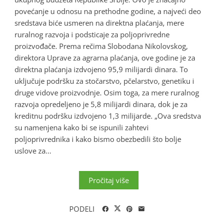
povećanje u odnosu na prethodne godine, a najveći deo
sredstava biće usmeren na direktna plaćanja, mere
ruralnog razvoja i podsticaje za poljoprivredne
proizvođače. Prema rečima Slobodana Nikolovskog,
direktora Uprave za agrarna plaćanja, ove godine je za
direktna plaćanja izdvojeno 95,9 milijardi dinara. To
uključuje podršku za stočarstvo, pčelarstvo, genetiku i
druge vidove proizvodnje. Osim toga, za mere ruralnog
razvoja opredeljeno je 5,8 milijardi dinara, dok je za
kreditnu podršku izdvojeno 1,3 milijarde. „Ova sredstva
su namenjena kako bi se ispunili zahtevi
poljoprivrednika i kako bismo obezbedili što bolje
uslove za...
Pročitaj više
PODELI