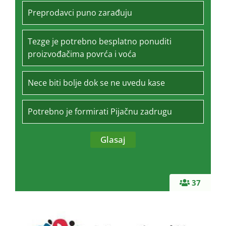
Preprodavci puno zarađuju
Tezge je potrebno besplatno ponuditi
proizvođačima povrća i voća
Nece biti bolje dok se ne uvedu kase
Potrebno je formirati Pijačnu zadrugu
37