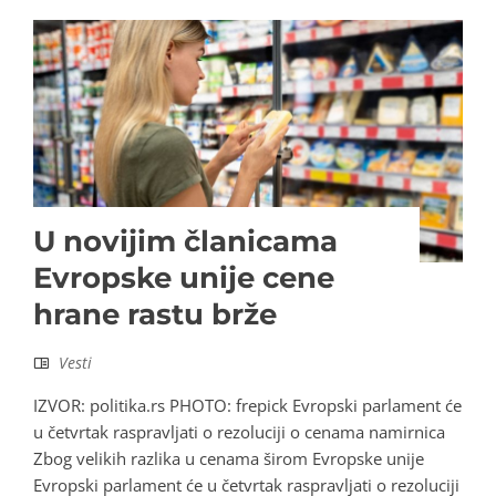
U novijim članicama
Evropske unije cene
hrane rastu brže
Vesti
IZVOR: politika.rs PHOTO: frepick Evropski parlament će
u četvrtak raspravljati o rezoluciji o cenama namirnica
Zbog velikih razlika u cenama širom Evropske unije
Evropski parlament će u četvrtak raspravljati o rezoluciji