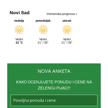
NOVA ANKETA
KAKO OCENJUJETE PONUDU I CENE NA
ZELENOJ PIJACI?
Povoljna ponuda i cene