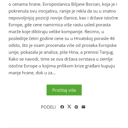
o cenama hrane. Evroposlanica Biljane Borzan, koja je i
pokrenula ovu inicijativu, ranije je rekla da su u znatno
nepovoljnijoj poziciji novije članice, kao i države istočne
Evrope, gde cene namirnica više rastu usled porasta
marže koje diktiraju velike kompanije. Recimo, u
poslednje četiri godine cene su u Hrvatskoj porasle 46
odsto, što je osam procenata više od proseka Evropske
unije, pokazala je analiza, piše Hina, a prenosi Tanjug.
Kako se navodi, time se ova država svrstava u zemlje
istočne Evrope u kojima prilikom krize građani kupuju
manje hrane, dok u za...
Pročitaj više
PODELI