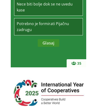
Nece biti bolje dok se ne uvedu
kase
Potrebno je formirati Pijačnu
zadrugu
35