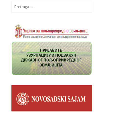
Pretraga
za: