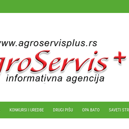
R
KONKURSI I UREDBE
DRUGI PIŠU
OPA BATO
SAVETI ST