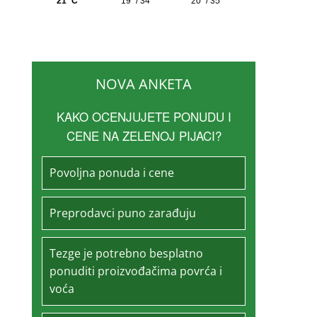
NOVA ANKETA
KAKO OCENJUJETE PONUDU I
CENE NA ZELENOJ PIJACI?
Povoljna ponuda i cene
Preprodavci puno zarađuju
Tezge je potrebno besplatno
ponuditi proizvođačima povrća i
voća