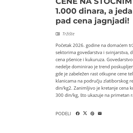
CENE NA STOČNIM 
1.000 dinara, a jed
pad cena jagnjadi!
Tržište
Početak 2026. godine na domaćem tržiš
sektorima govedarstva i svinjarstva, dok
cena pšenice i kukuruza. Govedarstvo: 
nedelje dominirao je trend poskuplje
gde je zabeležen rast otkupne cene te
klanicama na području zlatiborskog re
din/kg2. Zanimljivo je kretanje cena kr
300 din/kg, što ukazuje na primetan ra
PODELI