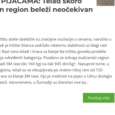
PIJACAMA: Telad skoro
an region beleži neočekivan
tu stoke obeležile su značajne oscilacije u cenama, naročito u
 je tržište žitarica zadržalo relativnu stabilnost uz blagi rast
Rast cena teladi i krava za klanje Na tržištu goveda protekle
nja određenih kategorija. Posebno se izdvaja mačvanski region
ladi SM rase (do 160 kg) na čak 945 din/kg1. Nasuprot tome, u
giona, telad su se otkupljivala po znatno nižoj ceni od 720
ava za klanje SM rase, čija je vrednost na pijaci u Užicu dostigla
st3. Istovremeno, u Šumadiji su klaničari ove ka...
Pročitaj više