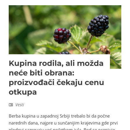
Kupina rodila, ali možda
neće biti obrana:
proizvođači čekaju cenu
otkupa
Vesti
Berba kupina u zapadnoj Srbiji trebalo bi da počne
narednih dana, najpre u sunčanijim krajevima gde prvi
plodovi sazrevaju već početkom jula. Rod se ocenjuje