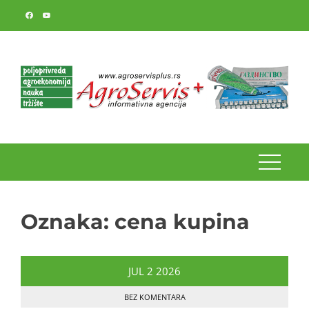
Skip
to
content
Oznaka:
cena kupina
JUL
2
2026
BEZ KOMENTARA