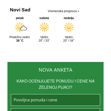
NOVA ANKETA
KAKO OCENJUJETE PONUDU I CENE NA
ZELENOJ PIJACI?
Povoljna ponuda i cene