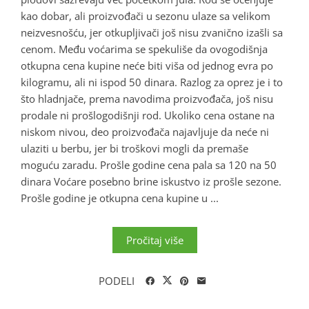
kao dobar, ali proizvođači u sezonu ulaze sa velikom
neizvesnošću, jer otkupljivači još nisu zvanično izašli sa
cenom. Među voćarima se spekuliše da ovogodišnja
otkupna cena kupine neće biti viša od jednog evra po
kilogramu, ali ni ispod 50 dinara. Razlog za oprez je i to
što hladnjače, prema navodima proizvođača, još nisu
prodale ni prošlogodišnji rod. Ukoliko cena ostane na
niskom nivou, deo proizvođača najavljuje da neće ni
ulaziti u berbu, jer bi troškovi mogli da premaše
moguću zaradu. Prošle godine cena pala sa 120 na 50
dinara Voćare posebno brine iskustvo iz prošle sezone.
Prošle godine je otkupna cena kupine u ...
Pročitaj više
PODELI