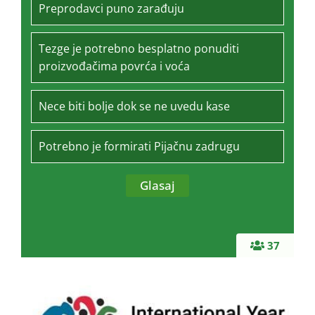
Preprodavci puno zarađuju
Tezge je potrebno besplatno ponuditi
proizvođačima povrća i voća
Nece biti bolje dok se ne uvedu kase
Potrebno je formirati Pijačnu zadrugu
37