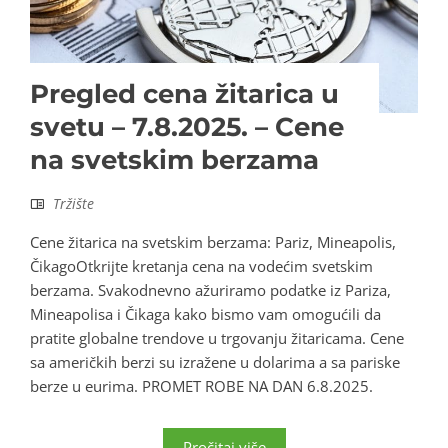
Pregled cena žitarica u
svetu – 7.8.2025. – Cene
na svetskim berzama
Tržište
Cene žitarica na svetskim berzama: Pariz, Mineapolis,
ČikagoOtkrijte kretanja cena na vodećim svetskim
berzama. Svakodnevno ažuriramo podatke iz Pariza,
Mineapolisa i Čikaga kako bismo vam omogućili da
pratite globalne trendove u trgovanju žitaricama. Cene
sa američkih berzi su izražene u dolarima a sa pariske
berze u eurima. PROMET ROBE NA DAN 6.8.2025.
Pročitaj više