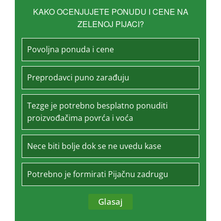
KAKO OCENJUJETE PONUDU I CENE NA
ZELENOJ PIJACI?
Povoljna ponuda i cene
Preprodavci puno zarađuju
Tezge je potrebno besplatno ponuditi
proizvođačima povrća i voća
Nece biti bolje dok se ne uvedu kase
Potrebno je formirati Pijačnu zadrugu