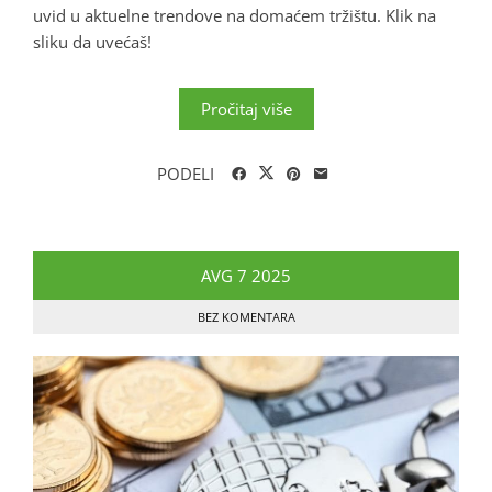
uvid u aktuelne trendove na domaćem tržištu. Klik na
sliku da uvećaš!
Pročitaj više
PODELI
AVG
7
2025
BEZ KOMENTARA