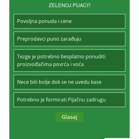
ZELENOJ PIJACI?
Povoljna ponuda i cene
Preprodavci puno zarađuju
Tezge je potrebno besplatno ponuditi
proizvođačima povrća i voća
Nece biti bolje dok se ne uvedu kase
Potrebno je formirati Pijačnu zadrugu