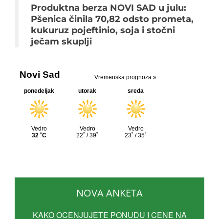
Produktna berza NOVI SAD u julu:
Pšenica činila 70,82 odsto prometa,
kukuruz pojeftinio, soja i stočni
ječam skuplji
NOVA ANKETA
KAKO OCENJUJETE PONUDU I CENE NA