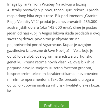
Image by Jai79 from Pixabay Na aukciji u Južnoj
Australiji postavljen je novi, zapanjujući rekord u prodaji
rasplodnog bika Angus rase. Bik pod imenom „Granite
Ridge Velocity V42“ prodat je za neverovatnih 235.000
australijskih dolara (oko 143.000 evra), čime je postao
jedan od najskupljih Angus bikova ikada prodatih u ovoj
saveznoj državi, prvobitno je objavio stručni
poljoprivredni portal Agrarheute. Kupac je uzgojno
gazdinstvo iz savezne države Novi Južni Vels, koje je
odlučilo da uloži ova ogromna sredstva u vrhunsku
genetiku. Prema rečima novih vlasnika, ovaj bik ih je
potpuno osvojio svojom izuzetno čvrstom građom,
besprekornim telesnim karakteristikama i neverovatno
mirnim temperamentom. Takođe, presudnu ulogu u
odluci o kupovini imali su vrhunski kvalitet dlake i kože,
ka...
Pročitaj više