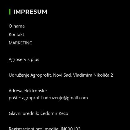
IMPRESUM
O nama
Kontakt
MARKETING
Agroservis plus
Udruženje Agroprofit, Novi Sad, Vladimira Nikolića 2
Adresa elektronske
pošte:
agroprofit.udruzenje@gmail.com
Glavni urednik: Čedomir Keco
Registracioni broj medija: IN000103