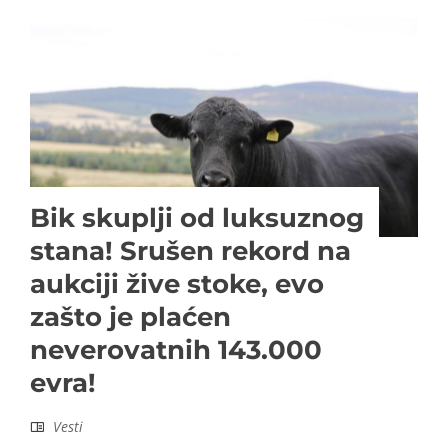
Bik skuplji od luksuznog
stana! Srušen rekord na
aukciji žive stoke, evo
zašto je plaćen
neverovatnih 143.000
evra!
Vesti