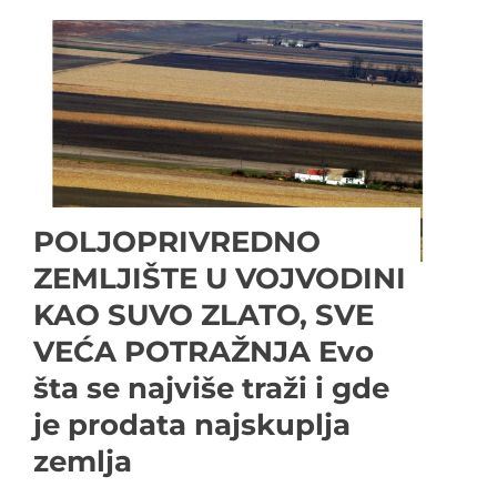
POLJOPRIVREDNO
ZEMLJIŠTE U VOJVODINI
KAO SUVO ZLATO, SVE
VEĆA POTRAŽNJA Evo
šta se najviše traži i gde
je prodata najskuplja
zemlja