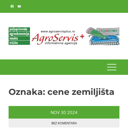
Skip
to
content
Oznaka:
cene zemiljišta
NOV
30
2024
BEZ KOMENTARA