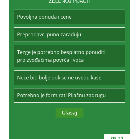
ZELENOJ PIJACI?
Povoljna ponuda i cene
Preprodavci puno zarađuju
Tezge je potrebno besplatno ponuditi
proizvođačima povrća i voća
Nece biti bolje dok se ne uvedu kase
Potrebno je formirati Pijačnu zadrugu