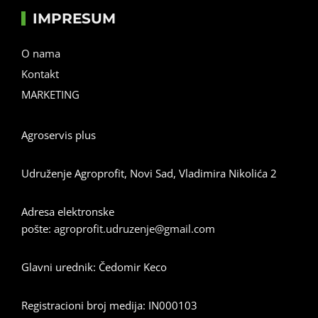
IMPRESUM
O nama
Kontakt
MARKETING
Agroservis plus
Udruženje Agroprofit, Novi Sad, Vladimira Nikolića 2
Adresa elektronske
pošte:
agroprofit.udruzenje@gmail.com
Glavni urednik: Čedomir Keco
Registracioni broj medija: IN000103