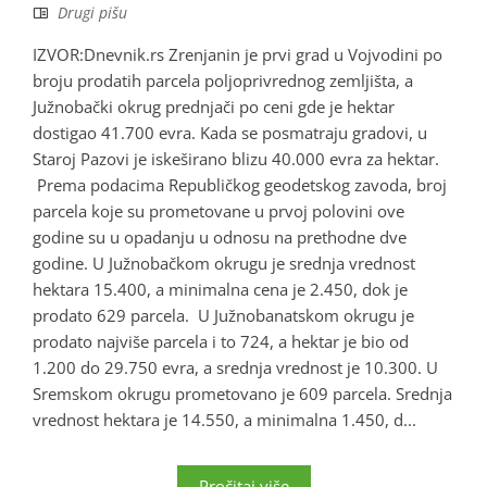
Drugi pišu
IZVOR:Dnevnik.rs Zrenjanin je prvi grad u Vojvodini po
broju prodatih parcela poljoprivrednog zemljišta, a
Južnobački okrug prednjači po ceni gde je hektar
dostigao 41.700 evra. Kada se posmatraju gradovi, u
Staroj Pazovi je iskeširano blizu 40.000 evra za hektar.
Prema podacima Republičkog geodetskog zavoda, broj
parcela koje su prometovane u prvoj polovini ove
godine su u opadanju u odnosu na prethodne dve
godine. U Južnobačkom okrugu je srednja vrednost
hektara 15.400, a minimalna cena je 2.450, dok je
prodato 629 parcela. U Južnobanatskom okrugu je
prodato najviše parcela i to 724, a hektar je bio od
1.200 do 29.750 evra, a srednja vrednost je 10.300. U
Sremskom okrugu prometovano je 609 parcela. Srednja
vrednost hektara je 14.550, a minimalna 1.450, d...
Pročitaj više