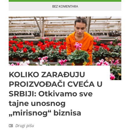
BEZ KOMENTARA
KOLIKO ZARAĐUJU
PROIZVOĐAČI CVEĆA U
SRBIJI: Otkivamo sve
tajne unosnog
„mirisnog“ biznisa
Drugi pišu