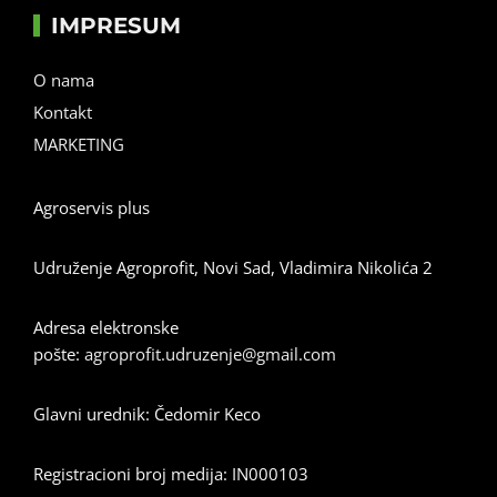
IMPRESUM
O nama
Kontakt
MARKETING
Agroservis plus
Udruženje Agroprofit, Novi Sad, Vladimira Nikolića 2
Adresa elektronske
pošte:
agroprofit.udruzenje@gmail.com
Glavni urednik: Čedomir Keco
Registracioni broj medija: IN000103