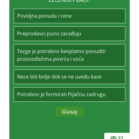
Povoljna ponuda i cene
Preprodavci puno zarađuju
Tezge je potrebno besplatno ponuditi
proizvođačima povrća i voća
Nece biti bolje dok se ne uvedu kase
Potrebno je formirati Pijačnu zadrugu
37