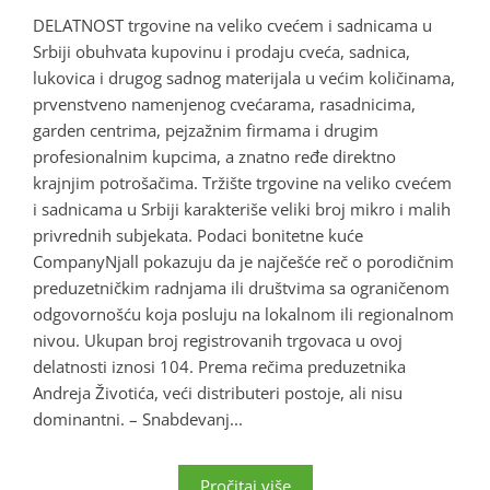
DELATNOST trgovine na veliko cvećem i sadnicama u
Srbiji obuhvata kupovinu i prodaju cveća, sadnica,
lukovica i drugog sadnog materijala u većim količinama,
prvenstveno namenjenog cvećarama, rasadnicima,
garden centrima, pejzažnim firmama i drugim
profesionalnim kupcima, a znatno ređe direktno
krajnjim potrošačima. Tržište trgovine na veliko cvećem
i sadnicama u Srbiji karakteriše veliki broj mikro i malih
privrednih subjekata. Podaci bonitetne kuće
CompanyNjall pokazuju da je najčešće reč o porodičnim
preduzetničkim radnjama ili društvima sa ograničenom
odgovornošću koja posluju na lokalnom ili regionalnom
nivou. Ukupan broj registrovanih trgovaca u ovoj
delatnosti iznosi 104. Prema rečima preduzetnika
Andreja Životića, veći distributeri postoje, ali nisu
dominantni. – Snabdevanj...
Pročitaj više