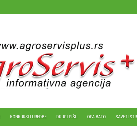
R
KONKURSI I UREDBE
DRUGI PIŠU
OPA BATO
SAVETI ST