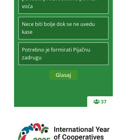
voća
Nece biti bolje dok se ne uvedu
kase
Potrebno je formirati Pijačnu
zadrugu
37