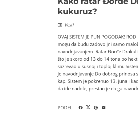
Kako ratar Đorđe Dr
kukuruz?
Vesti
OVAJ SISTEM JE PUN POGODAK! ROD D
mogu da budu zadovoljni samo malobro
navodnjavanjem. Ratar Đorđe Drakulić 
što je skoro od 13 do 14 tona po hekta
sazrevao u sušnoj i toploj klimi. Sist
je navodnjavanje Do dobrog prinosa
kap. Sistem je pokrenuo 13. juna i ka
da ide nadole, prestao je da ga navodn
PODELI