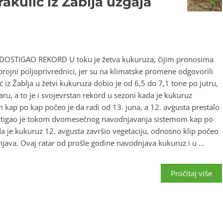
akulić iz Žablja uzgaja
OSTIGAO REKORD U toku je žetva kukuruza, čijim pronosima
jni poljoprivrednici, jer su na klimatske promene odgovorili
iz Žablja u žetvi kukuruza dobio je od 6,5 do 7,1 tone po jutru,
ru, a to je i svojevrstan rekord u sezoni kada je kukuruz
em kap po kap počeo je da radi od 13. juna, a 12. avgusta prestalo
 stigao je tokom dvomesečnog navodnjavanja sistemom kap po
da je kukuruz 12. avgusta završio vegetaciju, odnosno klip počeo
java. Ovaj ratar od prošle godine navodnjava kukuruz i u ...
Pročitaj više