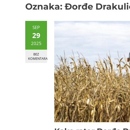
Oznaka:
Đorđe Drakuli
SEP
29
2025
BEZ
KOMENTARA