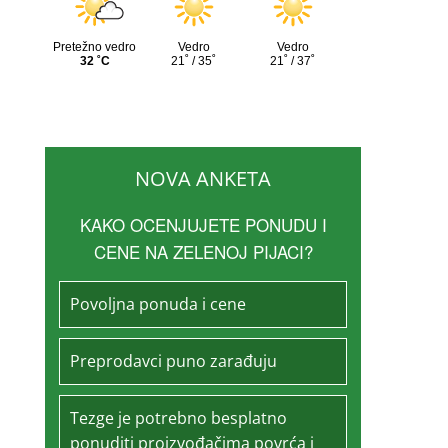
NOVA ANKETA
KAKO OCENJUJETE PONUDU I
CENE NA ZELENOJ PIJACI?
Povoljna ponuda i cene
Preprodavci puno zarađuju
Tezge je potrebno besplatno
ponuditi proizvođačima povrća i