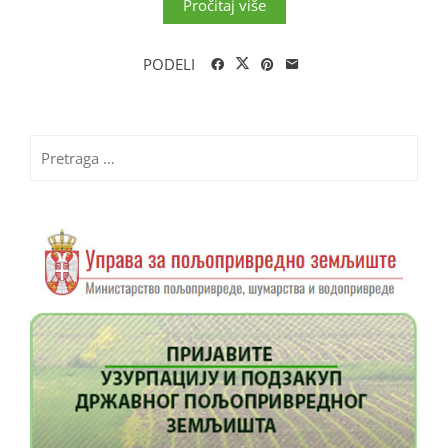
Pročitaj više
PODELI
Pretraga
za: