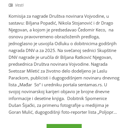
Vesti
Komisija za nagrade Društva novinara Vojvodine, u
sastavu: Biljana Popadić, Nikola Stojanović i dr Drago
Njegovan, a kojom je predsedavao Čedomir Keco, na
osnovu pravovremeno obrazloženih predloga,
jednoglasno je usvojila Odluku o dobitnicima godišnjih
nagrada DNV-a za 2025. Na svečanoj sednici Skupštine
DNV nagrade je uručila dr Biljana Ratković Njegovan,
predsednica Društva novinara Vojvodine. Nagrada
Svetozar Miletić za životno delo dodeljeno je Laslu
Parackom, publicisti i dugogodišnjem novinaru dnevnog
lista „Mađar So“ i uredniku portala sentamas.rs. U
svojoj novinarskoj karijeri objavio je brojne dnevne
informacije i desetine knjiga. Dobitnik Spomenice
Dušan Šijački, za primenu fotografije u medijima je
Goran Mulić, dugogodišnji foto-reporter lista „Poljopr...