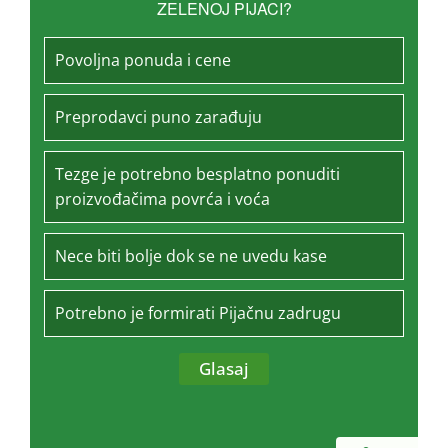
ZELENOJ PIJACI?
Povoljna ponuda i cene
Preprodavci puno zarađuju
Tezge je potrebno besplatno ponuditi
proizvođačima povrća i voća
Nece biti bolje dok se ne uvedu kase
Potrebno je formirati Pijačnu zadrugu