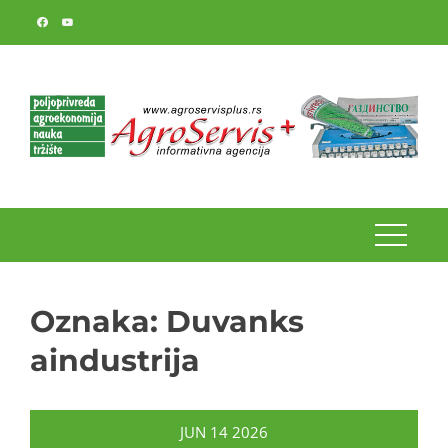
Skip
to
content
Oznaka:
Duvanks
aindustrija
JUN
14
2026