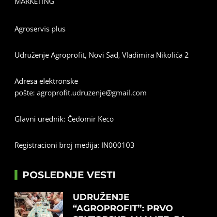
MARKETING
Agroservis plus
Udruženje Agroprofit, Novi Sad, Vladimira Nikolića 2
Adresa elektronske
pošte:
agroprofit.udruzenje@gmail.com
Glavni urednik: Čedomir Keco
Registracioni broj medija: IN000103
POSLEDNJE VESTI
UDRUŽENJE
“AGROPROFIT”: PRVO