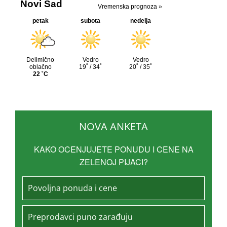
NOVA ANKETA
KAKO OCENJUJETE PONUDU I CENE NA
ZELENOJ PIJACI?
Povoljna ponuda i cene
Preprodavci puno zarađuju