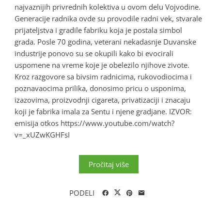
najvaznijih privrednih kolektiva u ovom delu Vojvodine.
Generacije radnika ovde su provodile radni vek, stvarale
prijateljstva i gradile fabriku koja je postala simbol
grada. Posle 70 godina, veterani nekadasnje Duvanske
industrije ponovo su se okupili kako bi evocirali
uspomene na vreme koje je obelezilo njihove zivote.
Kroz razgovore sa bivsim radnicima, rukovodiocima i
poznavaocima prilika, donosimo pricu o usponima,
izazovima, proizvodnji cigareta, privatizaciji i znacaju
koji je fabrika imala za Sentu i njene gradjane. IZVOR:
emisija otkos https://www.youtube.com/watch?
v=_xUZwKGHFsI
Pročitaj više
PODELI