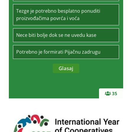
Tezge je potrebno besplatno ponuditi
proizvođačima povrća i voća
Nece biti bolje dok se ne uvedu kase
Potrebno je formirati Pijačnu zadrugu
35