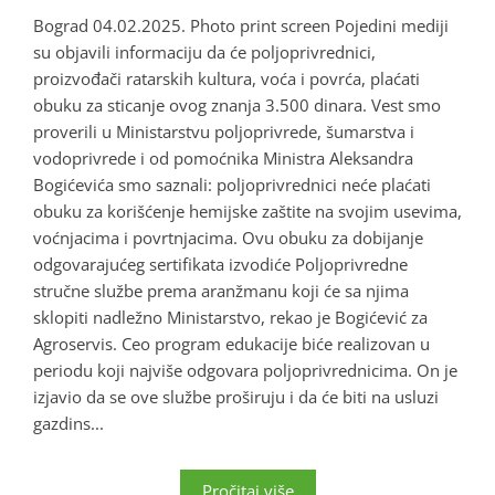
Bograd 04.02.2025. Photo print screen Pojedini mediji
su objavili informaciju da će poljoprivrednici,
proizvođači ratarskih kultura, voća i povrća, plaćati
obuku za sticanje ovog znanja 3.500 dinara. Vest smo
proverili u Ministarstvu poljoprivrede, šumarstva i
vodoprivrede i od pomoćnika Ministra Aleksandra
Bogićevića smo saznali: poljoprivrednici neće plaćati
obuku za korišćenje hemijske zaštite na svojim usevima,
voćnjacima i povrtnjacima. Ovu obuku za dobijanje
odgovarajućeg sertifikata izvodiće Poljoprivredne
stručne službe prema aranžmanu koji će sa njima
sklopiti nadležno Ministarstvo, rekao je Bogićević za
Agroservis. Ceo program edukacije biće realizovan u
periodu koji najviše odgovara poljoprivrednicima. On je
izjavio da se ove službe proširuju i da će biti na usluzi
gazdins...
Pročitaj više