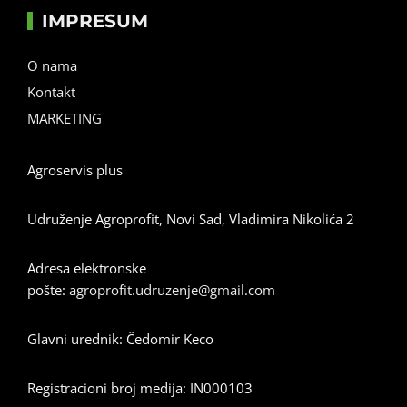
IMPRESUM
O nama
Kontakt
MARKETING
Agroservis plus
Udruženje Agroprofit, Novi Sad, Vladimira Nikolića 2
Adresa elektronske
pošte:
agroprofit.udruzenje@gmail.com
Glavni urednik: Čedomir Keco
Registracioni broj medija: IN000103