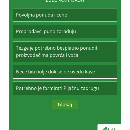
Povoljna ponuda i cene
Preprodavci puno zarađuju
Tezge je potrebno besplatno ponuditi
proizvođačima povrća i voća
Nece biti bolje dok se ne uvedu kase
Potrebno je formirati Pijačnu zadrugu
37