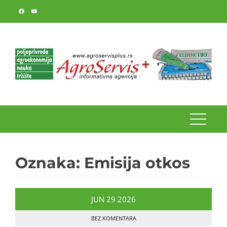
Skip
to
content
Oznaka:
Emisija otkos
JUN
29
2026
BEZ KOMENTARA