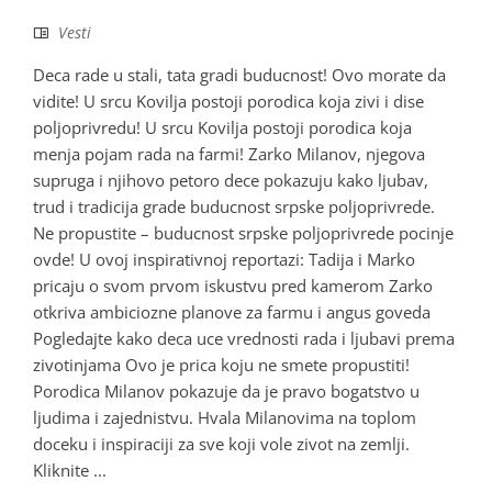
Vesti
Deca rade u stali, tata gradi buducnost! Ovo morate da
vidite! U srcu Kovilja postoji porodica koja zivi i dise
poljoprivredu! U srcu Kovilja postoji porodica koja
menja pojam rada na farmi! Zarko Milanov, njegova
supruga i njihovo petoro dece pokazuju kako ljubav,
trud i tradicija grade buducnost srpske poljoprivrede.
Ne propustite – buducnost srpske poljoprivrede pocinje
ovde! U ovoj inspirativnoj reportazi: Tadija i Marko
pricaju o svom prvom iskustvu pred kamerom Zarko
otkriva ambiciozne planove za farmu i angus goveda
Pogledajte kako deca uce vrednosti rada i ljubavi prema
zivotinjama Ovo je prica koju ne smete propustiti!
Porodica Milanov pokazuje da je pravo bogatstvo u
ljudima i zajednistvu. Hvala Milanovima na toplom
doceku i inspiraciji za sve koji vole zivot na zemlji.
Kliknite ...