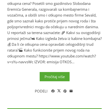
otkupna cena? Posetili smo gazdinstvo Slobodana
Eremića Generala, razgovarali sa kombajnerima i
vozačima, a obišli smo i otkupno mesto firme Sevald,
gde smo saznali kako protiče prijem novog roda i šta
poljoprivrednici mogu da očekuju u narednim danima.
U reportaži sa terena saznaćete: 🌾 Kakvi su ovogodišnji
prinosi ječma?🚜 Kako izgleda žetva iz kabine kombajna?
💰 Da li će otkupna cena opravdati celogodišnji trud
ratara?🏭 Kako funkcioniše prijem novog roda na
otkupnom mestu? https://www.youtube.com/watch?
v=sYu-navvsWc IZVOR: emisija OTKOS...
Pročitaj više
PODELI