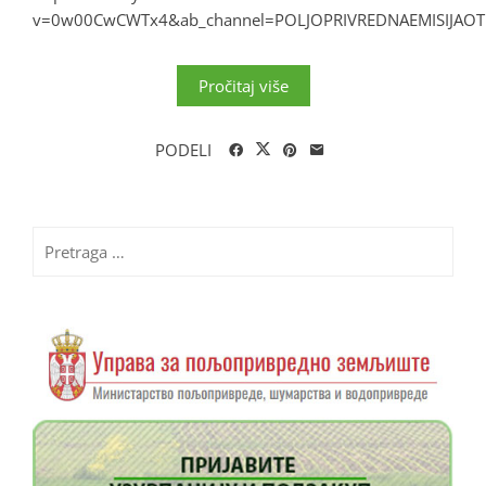
v=0w00CwCWTx4&ab_channel=POLJOPRIVREDNAEMISIJAO
Pročitaj više
PODELI
Pretraga
za: