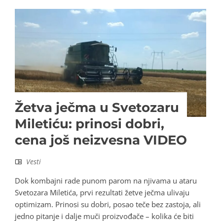
Žetva ječma u Svetozaru
Miletiću: prinosi dobri,
cena još neizvesna VIDEO
Vesti
Dok kombajni rade punom parom na njivama u ataru
Svetozara Miletića, prvi rezultati žetve ječma ulivaju
optimizam. Prinosi su dobri, posao teče bez zastoja, ali
jedno pitanje i dalje muči proizvođače – kolika će biti