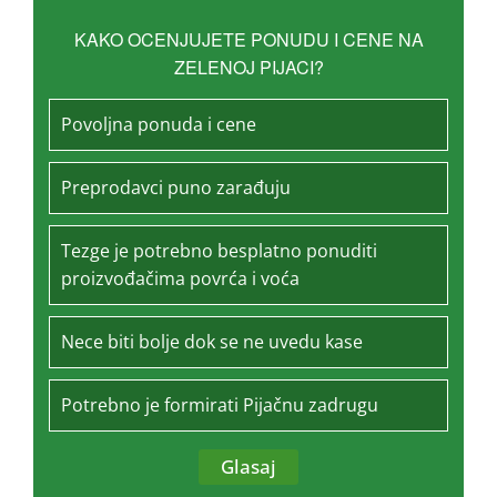
KAKO OCENJUJETE PONUDU I CENE NA
ZELENOJ PIJACI?
Povoljna ponuda i cene
Preprodavci puno zarađuju
Tezge je potrebno besplatno ponuditi
proizvođačima povrća i voća
Nece biti bolje dok se ne uvedu kase
Potrebno je formirati Pijačnu zadrugu