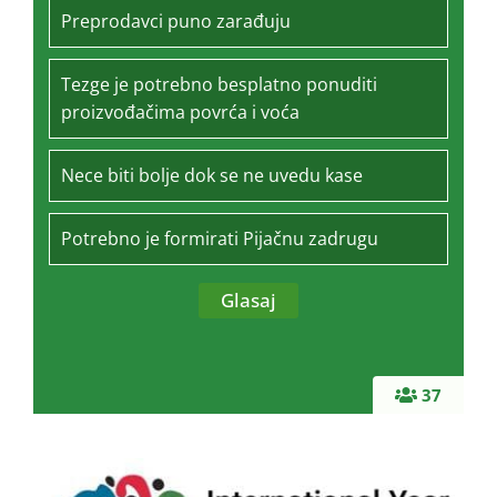
Preprodavci puno zarađuju
Tezge je potrebno besplatno ponuditi
proizvođačima povrća i voća
Nece biti bolje dok se ne uvedu kase
Potrebno je formirati Pijačnu zadrugu
37