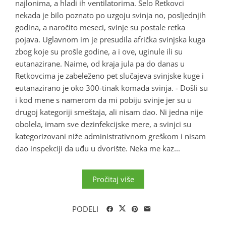
najlonima, a hladi ih ventilatorima. Selo Retkovci
nekada je bilo poznato po uzgoju svinja no, posljednjih
godina, a naročito meseci, svinje su postale retka
pojava. Uglavnom im je presudila afrička svinjska kuga
zbog koje su prošle godine, a i ove, uginule ili su
eutanazirane. Naime, od kraja jula pa do danas u
Retkovcima je zabeleženo pet slučajeva svinjske kuge i
eutanazirano je oko 300-tinak komada svinja. - Došli su
i kod mene s namerom da mi pobiju svinje jer su u
drugoj kategoriji smeštaja, ali nisam dao. Ni jedna nije
obolela, imam sve dezinfekcijske mere, a svinjci su
kategorizovani niže administrativnom greškom i nisam
dao inspekciji da uđu u dvorište. Neka me kaz...
Pročitaj više
PODELI