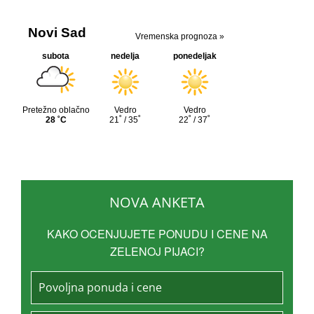
NOVA ANKETA
KAKO OCENJUJETE PONUDU I CENE NA
ZELENOJ PIJACI?
Povoljna ponuda i cene