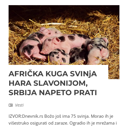
AFRIČKA KUGA SVINjA
HARA SLAVONIJOM,
SRBIJA NAPETO PRATI
Vesti
IZVOR:Dnevnik.rs Božo još ima 75 svinja. Morao ih je
višestruko osigurati od zaraze. Ogradio ih je mrežama i