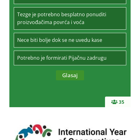
Tezge je potrebno besplatno ponuditi
proizvođačima povrća i voća
Nece biti bolje dok se ne uvedu kase
Potrebno je formirati Pijačnu zadrugu
35