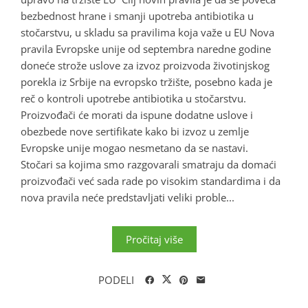
bezbednost hrane i smanji upotreba antibiotika u
stočarstvu, u skladu sa pravilima koja važe u EU Nova
pravila Evropske unije od septembra naredne godine
doneće strože uslove za izvoz proizvoda životinjskog
porekla iz Srbije na evropsko tržište, posebno kada je
reč o kontroli upotrebe antibiotika u stočarstvu.
Proizvođači će morati da ispune dodatne uslove i
obezbede nove sertifikate kako bi izvoz u zemlje
Evropske unije mogao nesmetano da se nastavi.
Stočari sa kojima smo razgovarali smatraju da domaći
proizvođači već sada rade po visokim standardima i da
nova pravila neće predstavljati veliki proble...
Pročitaj više
PODELI