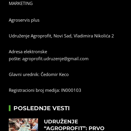
MARKETING
Agroservis plus
Udruženje Agroprofit, Novi Sad, Vladimira Nikolića 2
Adresa elektronske
pošte:
agroprofit.udruzenje@gmail.com
Glavni urednik: Čedomir Keco
Registracioni broj medija: IN000103
POSLEDNJE VESTI
UDRUŽENJE
“AGROPROFIT”: PRVO