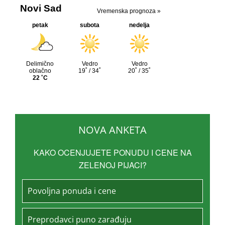
NOVA ANKETA
KAKO OCENJUJETE PONUDU I CENE NA
ZELENOJ PIJACI?
Povoljna ponuda i cene
Preprodavci puno zarađuju