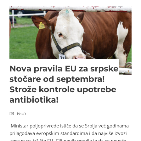
Nova pravila EU za srpske
stočare od septembra!
Strože kontrole upotrebe
antibiotika!
Vesti
Ministar poljoprivrede ističe da se Srbija već godinama
prilagođava evropskim standardima i da najviše izvozi
upravo na tržište EU Cilj novih pravila je da se poveća