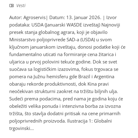
Vesti
Autor: Agroservis| Datum: 13. Januar 2026. | Izvor
podataka: USDA (Januarski WASDE izveštaj) Najnoviji
presek stanja globalnog agrara, koji je objavilo
Ministarstvo poljoprivrede SAD-a (USDA) u svom
ključnom januarskom izveštaju, donosi podatke koji će
fundamentalno uticati na formiranje cena žitarica i
uljarica u prvoj polovini tekuće godine. Dok se svet
suočava sa logističkim izazovima, fokus trgovaca se
pomera na Južnu hemisferu gde Brazil i Argentina
obaraju rekorde produktivnosti, dok Kina pravi
neočekivan strukturni zaokret na tržištu biljnih ulja.
Sudeći prema podacima, pred nama je godina koju će
obeležiti velika ponuda i intenzivna borba za izvozna
tržišta, što stavlja dodatni pritisak na cene primarnih
poljoprivrednih proizvoda. Ilustracija 1: Globalni
trgovinski...