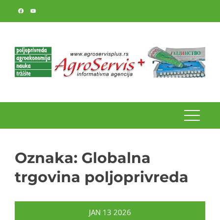
Skip
to
content
Oznaka:
Globalna
trgovina poljoprivreda
JAN
13
2026