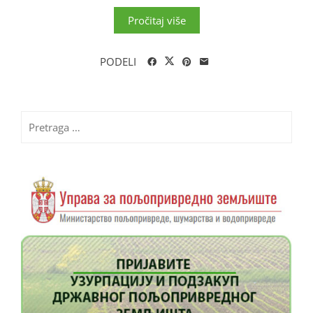
Pročitaj više
PODELI
Pretraga
za: