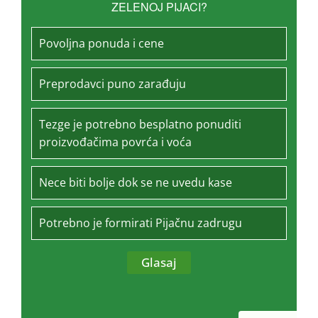
ZELENOJ PIJACI?
Povoljna ponuda i cene
Preprodavci puno zarađuju
Tezge je potrebno besplatno ponuditi
proizvođačima povrća i voća
Nece biti bolje dok se ne uvedu kase
Potrebno je formirati Pijačnu zadrugu