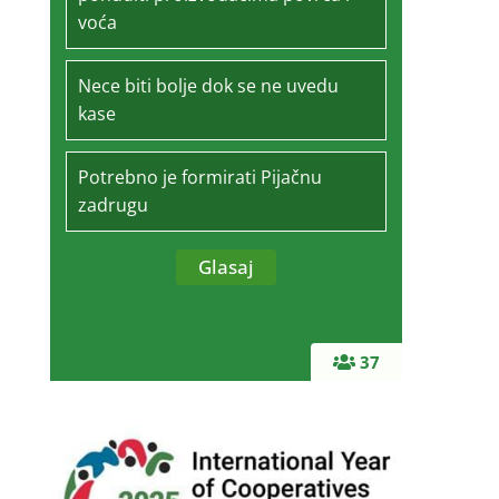
voća
Nece biti bolje dok se ne uvedu
kase
Potrebno je formirati Pijačnu
zadrugu
37