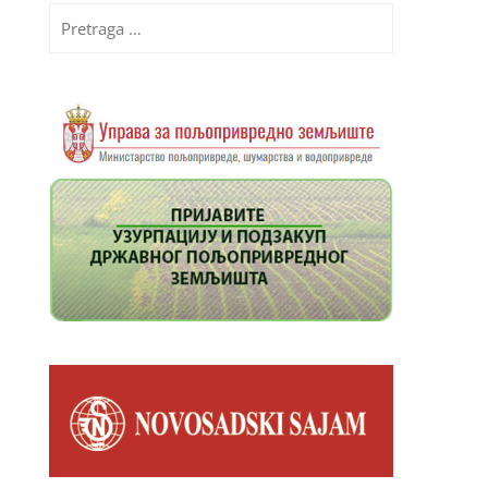
Pretraga
za: