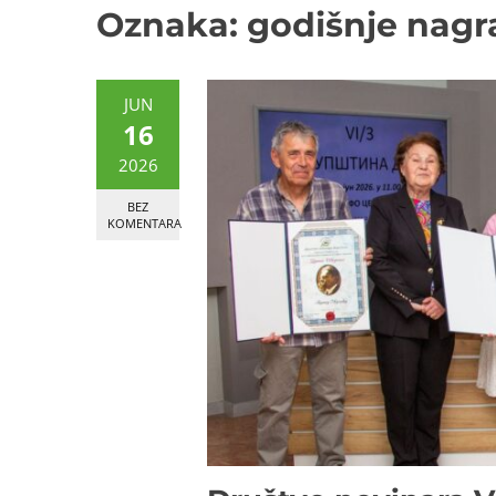
Oznaka:
godišnje nagr
JUN
16
2026
BEZ
KOMENTARA