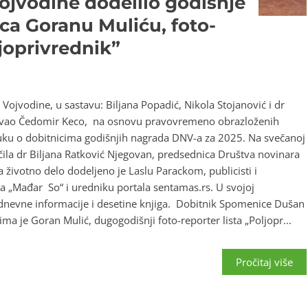
ojvodine dodelilo godišnje
a Goranu Muliću, foto-
ljoprivrednik”
Vojvodine, u sastavu: Biljana Popadić, Nikola Stojanović i dr
avao Čedomir Keco, na osnovu pravovremeno obrazloženih
luku o dobitnicima godišnjih nagrada DNV-a za 2025. Na svečanoj
ila dr Biljana Ratković Njegovan, predsednica Društva novinara
 životno delo dodeljeno je Laslu Parackom, publicisti i
 „Mađar So“ i uredniku portala sentamas.rs. U svojoj
e dnevne informacije i desetine knjiga. Dobitnik Spomenice Dušan
ima je Goran Mulić, dugogodišnji foto-reporter lista „Poljopr...
Pročitaj više