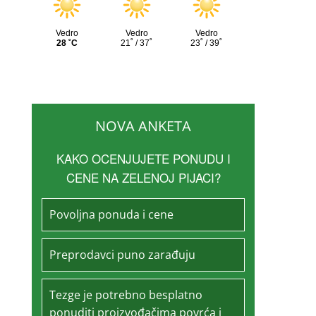
NOVA ANKETA
KAKO OCENJUJETE PONUDU I
CENE NA ZELENOJ PIJACI?
Povoljna ponuda i cene
Preprodavci puno zarađuju
Tezge je potrebno besplatno
ponuditi proizvođačima povrća i