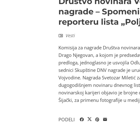
Društvo novinara V
nagrade – Spomenic
reporteru lista „Po
Vesti
Komisija za nagrade Društva novinara 
Drago Njegovan, a kojom je predsed
predloga, jednoglasno je usvojila Od
sednici Skupštine DNV nagrade je uruč
Vojvodine. Nagrada Svetozar Miletić za
dugogodišnjem novinaru dnevnog lista
novinarskoj karijeri objavio je brojn
Šijački, za primenu fotografije u medij
PODELI