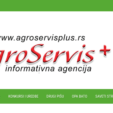
R
KONKURSI I UREDBE
DRUGI PIŠU
OPA BATO
SAVETI ST