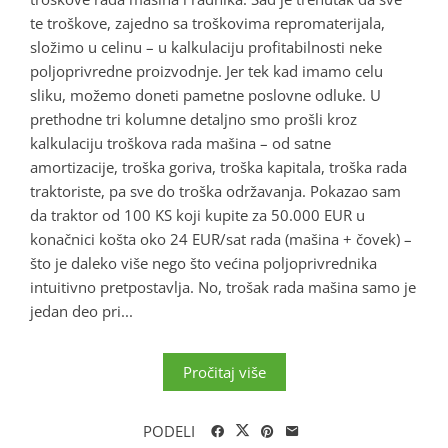
te troškove, zajedno sa troškovima repromaterijala,
složimo u celinu – u kalkulaciju profitabilnosti neke
poljoprivredne proizvodnje. Jer tek kad imamo celu
sliku, možemo doneti pametne poslovne odluke. U
prethodne tri kolumne detaljno smo prošli kroz
kalkulaciju troškova rada mašina – od satne
amortizacije, troška goriva, troška kapitala, troška rada
traktoriste, pa sve do troška održavanja. Pokazao sam
da traktor od 100 KS koji kupite za 50.000 EUR u
konačnici košta oko 24 EUR/sat rada (mašina + čovek) –
što je daleko više nego što većina poljoprivrednika
intuitivno pretpostavlja. No, trošak rada mašina samo je
jedan deo pri...
Pročitaj više
PODELI