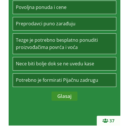
Povoljna ponuda i cene
Preprodavci puno zarađuju
Tezge je potrebno besplatno ponuditi
proizvođačima povrća i voća
Nece biti bolje dok se ne uvedu kase
Potrebno je formirati Pijačnu zadrugu
37