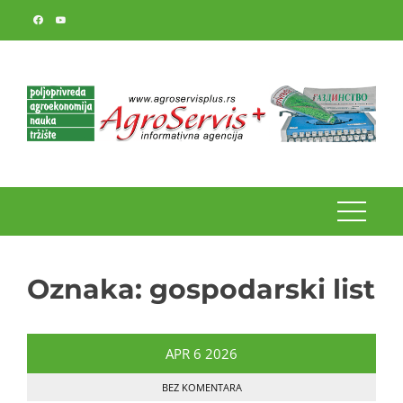
Skip
to
content
Oznaka:
gospodarski list
APR
6
2026
BEZ KOMENTARA