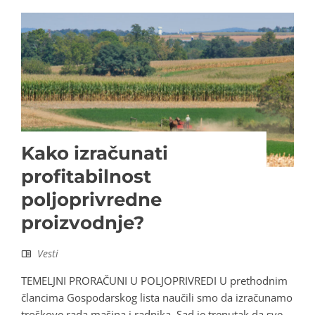
Kako izračunati
profitabilnost
poljoprivredne
proizvodnje?
Vesti
TEMELJNI PRORAČUNI U POLJOPRIVREDI U prethodnim
člancima Gospodarskog lista naučili smo da izračunamo
troškove rada mašina i radnika. Sad je trenutak da sve