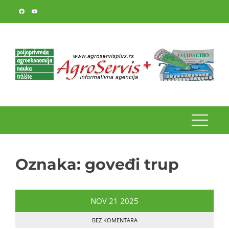
Skip
to
content
Oznaka:
goveđi trup
NOV
21
2025
BEZ KOMENTARA