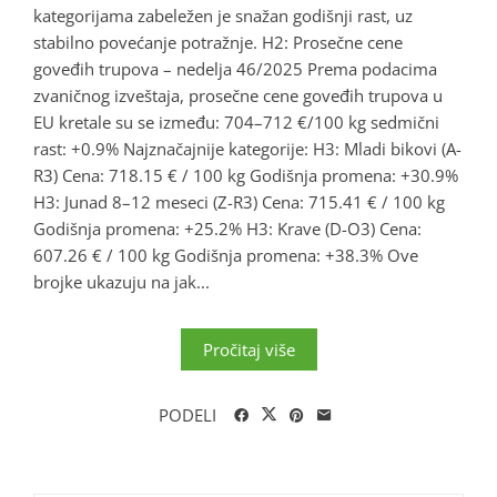
kategorijama zabeležen je snažan godišnji rast, uz
stabilno povećanje potražnje. H2: Prosečne cene
goveđih trupova – nedelja 46/2025 Prema podacima
zvaničnog izveštaja, prosečne cene goveđih trupova u
EU kretale su se između: 704–712 €/100 kg sedmični
rast: +0.9% Najznačajnije kategorije: H3: Mladi bikovi (A-
R3) Cena: 718.15 € / 100 kg Godišnja promena: +30.9%
H3: Junad 8–12 meseci (Z-R3) Cena: 715.41 € / 100 kg
Godišnja promena: +25.2% H3: Krave (D-O3) Cena:
607.26 € / 100 kg Godišnja promena: +38.3% Ove
brojke ukazuju na jak...
Pročitaj više
PODELI