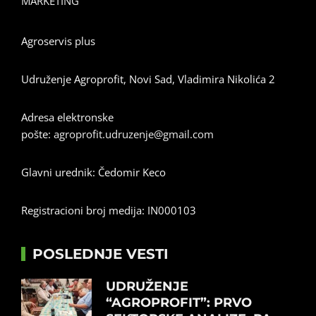
MARKETING
Agroservis plus
Udruženje Agroprofit, Novi Sad, Vladimira Nikolića 2
Adresa elektronske
pošte:
agroprofit.udruzenje@gmail.com
Glavni urednik: Čedomir Keco
Registracioni broj medija: IN000103
POSLEDNJE VESTI
UDRUŽENJE
“AGROPROFIT”: PRVO