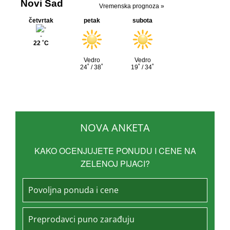
NOVA ANKETA
KAKO OCENJUJETE PONUDU I CENE NA
ZELENOJ PIJACI?
Povoljna ponuda i cene
Preprodavci puno zarađuju