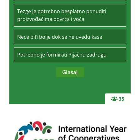
Tezge je potrebno besplatno ponuditi
proizvođačima povrća i voća
Nece biti bolje dok se ne uvedu kase
Potrebno je formirati Pijačnu zadrugu
35