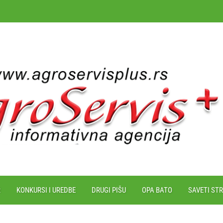
R
KONKURSI I UREDBE
DRUGI PIŠU
OPA BATO
SAVETI ST