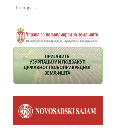
Pretraga
za: