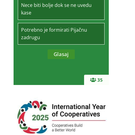
Nece biti bolje dok se ne uvedu
kase
Potrebno je formirati Pijačnu
zadrugu
35