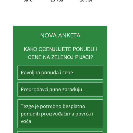
NOVA ANKETA
KAKO OCENJUJETE PONUDU I
CENE NA ZELENOJ PIJACI?
Povoljna ponuda i cene
Preprodavci puno zarađuju
Tezge je potrebno besplatno
ponuditi proizvođačima povrća i
voća