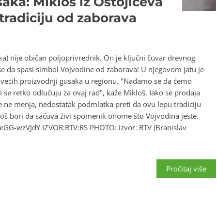
aka: Mikloš iz Ostojićeva
tradiciju od zaborava
ka) nije običan poljoprivrednik. On je ključni čuvar drevnog
i se da spasi simbol Vojvodine od zaborava! U njegovom jatu je
ajvećih proizvodnji gusaka u regionu. "Nadamo se da ćemo
di se retko odlučuju za ovaj rad", kaže Mikloš. Iako se prodaja
ce ne menja, nedostatak podmlatka preti da ovu lepu tradiciju
loš bori da sačuva živi spomenik onome što Vojvodina jeste.
GG-wzVJdY IZVOR:RTV:RS PHOTO: Izvor: RTV (Branislav
Pročitaj više