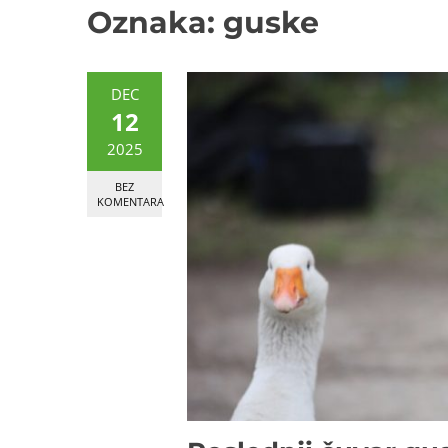
Oznaka:
guske
DEC
12
2025
BEZ
KOMENTARA