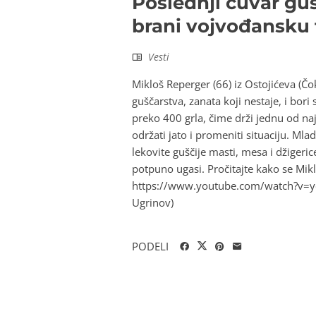
Poslednji čuvar gus
brani vojvođansku 
Vesti
Mikloš Reperger (66) iz Ostojićeva (Čo
guščarstva, zanata koji nestaje, i bor
preko 400 grla, čime drži jednu od n
održati jato i promeniti situaciju. Mla
lekovite guščije masti, mesa i džigeri
potpuno ugasi. Pročitajte kako se Mik
https://www.youtube.com/watch?v=ye
Ugrinov)
PODELI