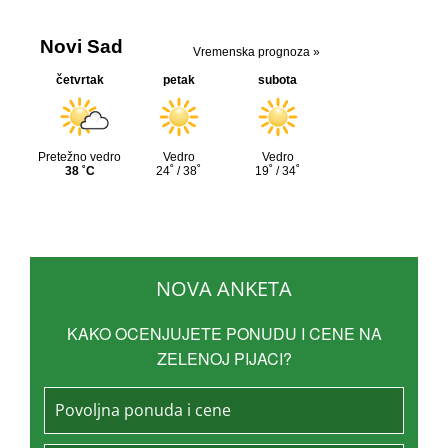
NOVA ANKETA
KAKO OCENJUJETE PONUDU I CENE NA
ZELENOJ PIJACI?
Povoljna ponuda i cene