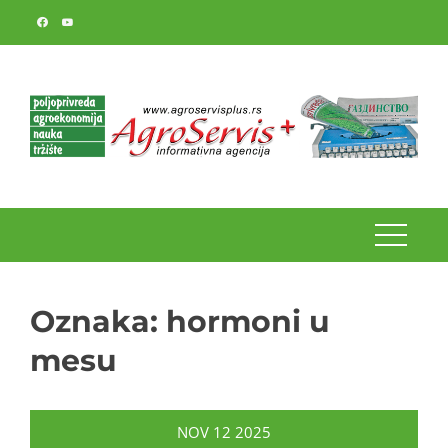
Skip
to
content
Oznaka:
hormoni u
mesu
NOV
12
2025