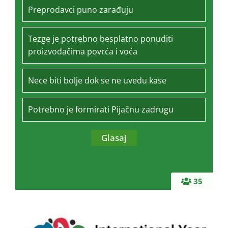
Preprodavci puno zarađuju
Tezge je potrebno besplatno ponuditi
proizvođačima povrća i voća
Nece biti bolje dok se ne uvedu kase
Potrebno je formirati Pijačnu zadrugu
35