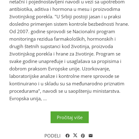
netačni i pojednostavljeni navodi u vezi sa upotrebom
antibiotika, aditiva i hormona u mesu i proizvodima
životinjskog porekla. "U Srbiji postoji jasan i u praksi
dosledno primenjen sistem kontrole bezbednosti hrane.
Od 2007. godine sprovodi se Nacionalni program
monitoringa rezidua farmakoloških, hormonskih i
drugih štetnih supstanci kod životinja, proizvoda
životinjskog porekla i hrane za životinje. Program se
svake godine unapređuje i usaglašava sa propisima i
dobrom praksom Evropske unije. Uzorkovanje,
laboratorijske analize i kontrolne mere sprovode se
kontinuirano i u skladu su sa međunarodno priznatim
procedurama", navodi se u saopštenju ministarstva.
Evropska unija, ...
Pročitaj više
PODELI