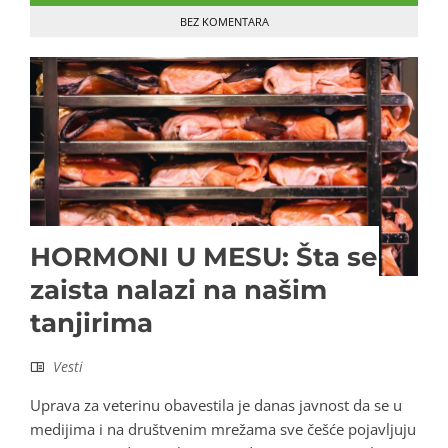
BEZ KOMENTARA
HORMONI U MESU: Šta se
zaista nalazi na našim
tanjirima
Vesti
Uprava za veterinu obavestila je danas javnost da se u
medijima i na društvenim mrežama sve češće pojavljuju