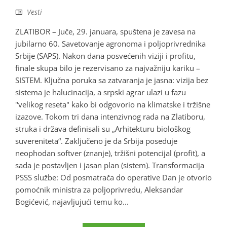
Vesti
ZLATIBOR – Juče, 29. januara, spuštena je zavesa na
jubilarno 60. Savetovanje agronoma i poljoprivrednika
Srbije (SAPS). Nakon dana posvećenih viziji i profitu,
finale skupa bilo je rezervisano za najvažniju kariku –
SISTEM. Ključna poruka sa zatvaranja je jasna: vizija bez
sistema je halucinacija, a srpski agrar ulazi u fazu
"velikog reseta" kako bi odgovorio na klimatske i tržišne
izazove. Tokom tri dana intenzivnog rada na Zlatiboru,
struka i država definisali su „Arhitekturu biološkog
suvereniteta“. Zaključeno je da Srbija poseduje
neophodan softver (znanje), tržišni potencijal (profit), a
sada je postavljen i jasan plan (sistem). Transformacija
PSSS službe: Od posmatrača do operative Dan je otvorio
pomoćnik ministra za poljoprivredu, Aleksandar
Bogićević, najavljujući temu ko...