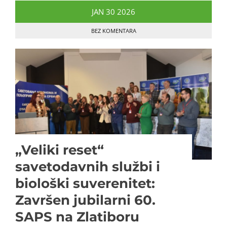
JAN
30
2026
BEZ KOMENTARA
„Veliki reset“
savetodavnih službi i
biološki suverenitet:
Završen jubilarni 60.
SAPS na Zlatiboru