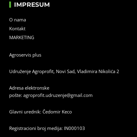
IMPRESUM
O nama
Kontakt
MARKETING
Agroservis plus
Udruženje Agroprofit, Novi Sad, Vladimira Nikolića 2
Adresa elektronske
pošte:
agroprofit.udruzenje@gmail.com
Glavni urednik: Čedomir Keco
Registracioni broj medija: IN000103