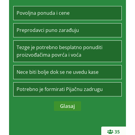
Povoljna ponuda i cene
Preprodavci puno zarađuju
Tezge je potrebno besplatno ponuditi
proizvođačima povrća i voća
Nece biti bolje dok se ne uvedu kase
Potrebno je formirati Pijačnu zadrugu
35