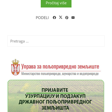
Pročitaj više
PODELI
Pretraga
za: