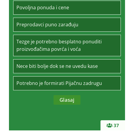
Povoljna ponuda i cene
Preprodavci puno zarađuju
Tezge je potrebno besplatno ponuditi
proizvođačima povrća i voća
Nece biti bolje dok se ne uvedu kase
Potrebno je formirati Pijačnu zadrugu
37