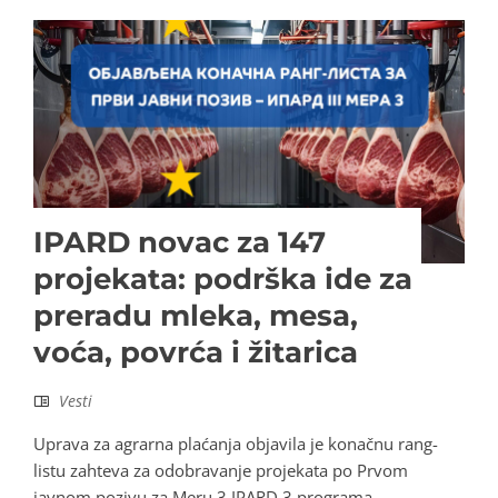
IPARD novac za 147
projekata: podrška ide za
preradu mleka, mesa,
voća, povrća i žitarica
Vesti
Uprava za agrarna plaćanja objavila je konačnu rang-
listu zahteva za odobravanje projekata po Prvom
javnom pozivu za Meru 3 IPARD 3 programa,