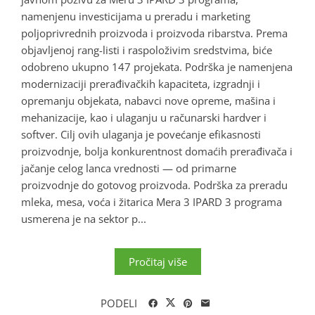
namenjenu investicijama u preradu i marketing
poljoprivrednih proizvoda i proizvoda ribarstva. Prema
objavljenoj rang-listi i raspoloživim sredstvima, biće
odobreno ukupno 147 projekata. Podrška je namenjena
modernizaciji prerađivačkih kapaciteta, izgradnji i
opremanju objekata, nabavci nove opreme, mašina i
mehanizacije, kao i ulaganju u računarski hardver i
softver. Cilj ovih ulaganja je povećanje efikasnosti
proizvodnje, bolja konkurentnost domaćih prerađivača i
jačanje celog lanca vrednosti — od primarne
proizvodnje do gotovog proizvoda. Podrška za preradu
mleka, mesa, voća i žitarica Mera 3 IPARD 3 programa
usmerena je na sektor p...
Pročitaj više
PODELI