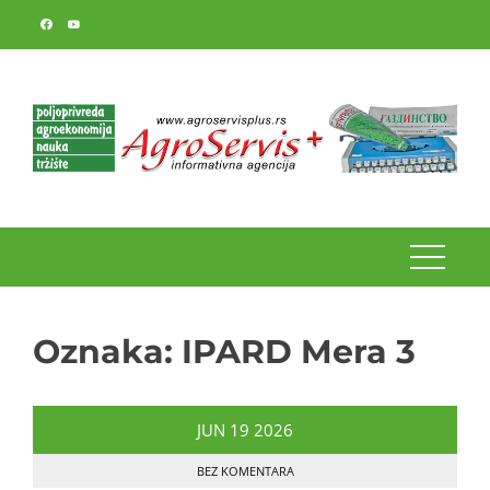
Skip
to
content
Oznaka:
IPARD Mera 3
JUN
19
2026
BEZ KOMENTARA