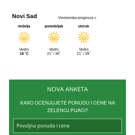
NOVA ANKETA
KAKO OCENJUJETE PONUDU I CENE NA
ZELENOJ PIJACI?
Povoljna ponuda i cene