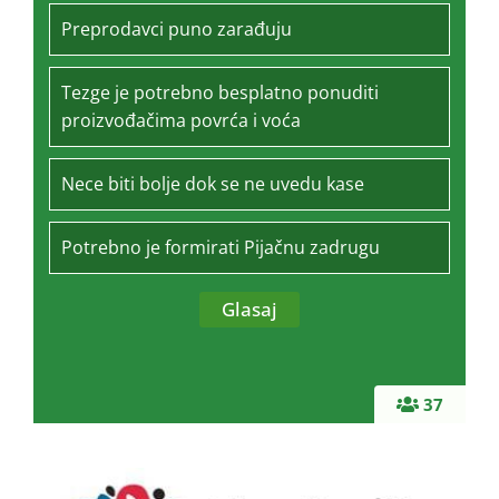
Preprodavci puno zarađuju
Tezge je potrebno besplatno ponuditi
proizvođačima povrća i voća
Nece biti bolje dok se ne uvedu kase
Potrebno je formirati Pijačnu zadrugu
37