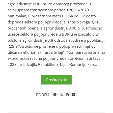
agroindustrije rastu bruto domaćeg proizvoda u
celokupnom tranzicionom periodu 2001‒2023.
minimalan, u prosečnom rastu BDP-a od 3,2 odsto
doprinos sektora poljoprivrede je iznosio svega 0,11
procentnih poena, a agroindustrije 0,08 p. p. Prosečno
učešće sektora poljoprivrede u BDP-u je iznosilo 6,21
odsto, a agroindustrije 3,8 odsto, navodi se u publikaciji
RZS-a “Strukturne promene u poljoprivredi i njihov
uticaj na ekonomski rast u Srbiji“. “Komparativna analiza
ekonomskih računa poljoprivrede tranzicionih država u
2023. je izdvojila Republiku Srbiju i Rumuniju kao...
Pročitaj više
PODELI