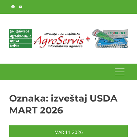
Skip
to
content
Oznaka:
izveštaj USDA
MART 2026
MAR
11
2026