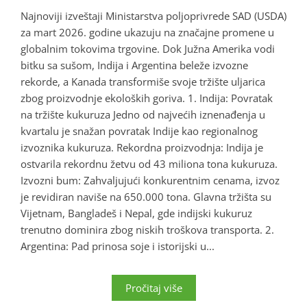
Najnoviji izveštaji Ministarstva poljoprivrede SAD (USDA)
za mart 2026. godine ukazuju na značajne promene u
globalnim tokovima trgovine. Dok Južna Amerika vodi
bitku sa sušom, Indija i Argentina beleže izvozne
rekorde, a Kanada transformiše svoje tržište uljarica
zbog proizvodnje ekoloških goriva. 1. Indija: Povratak
na tržište kukuruza Jedno od najvećih iznenađenja u
kvartalu je snažan povratak Indije kao regionalnog
izvoznika kukuruza. Rekordna proizvodnja: Indija je
ostvarila rekordnu žetvu od 43 miliona tona kukuruza.
Izvozni bum: Zahvaljujući konkurentnim cenama, izvoz
je revidiran naviše na 650.000 tona. Glavna tržišta su
Vijetnam, Bangladeš i Nepal, gde indijski kukuruz
trenutno dominira zbog niskih troškova transporta. 2.
Argentina: Pad prinosa soje i istorijski u...
Pročitaj više