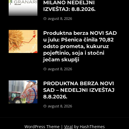
MILANO NEDELJNI
IZVEŠTAJ: 8.8.2026.
avgust 8, 2026
Produktna berza NOVI SAD
u julu: Pšenica činila 70,82
odsto prometa, kukuruz
pojeftinio, soja i stočni
ječam skuplji
avgust 8, 2026
PRODUKTNA BERZA NOVI
SAD – NEDELJNI IZVEŠTAJ
8.8.2026.
avgust 8, 2026
WordPress Theme |
Viral
by HashThemes