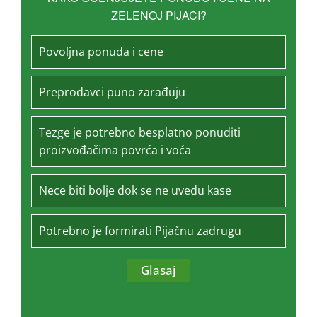
ZELENOJ PIJACI?
Povoljna ponuda i cene
Preprodavci puno zarađuju
Tezge je potrebno besplatno ponuditi
proizvođačima povrća i voća
Nece biti bolje dok se ne uvedu kase
Potrebno je formirati Pijačnu zadrugu