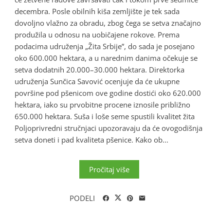
decembra. Posle obilnih kiša zemljište je tek sada
dovoljno vlažno za obradu, zbog čega se setva značajno
produžila u odnosu na uobičajene rokove. Prema
podacima udruženja „Žita Srbije”, do sada je posejano
oko 600.000 hektara, a u narednim danima očekuje se
setva dodatnih 20.000–30.000 hektara. Direktorka
udruženja Sunčica Savović ocenjuje da će ukupne
površine pod pšenicom ove godine dostići oko 620.000
hektara, iako su prvobitne procene iznosile približno
650.000 hektara. Suša i loše seme spustili kvalitet žita
Poljoprivredni stručnjaci upozoravaju da će ovogodišnja
setva doneti i pad kvaliteta pšenice. Kako ob...
Pročitaj više
PODELI