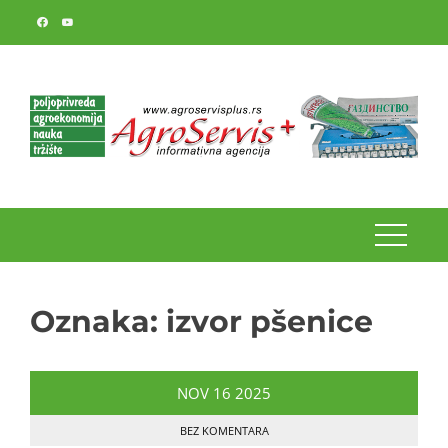
Skip
to
content
Oznaka:
izvor pšenice
NOV
16
2025
BEZ KOMENTARA