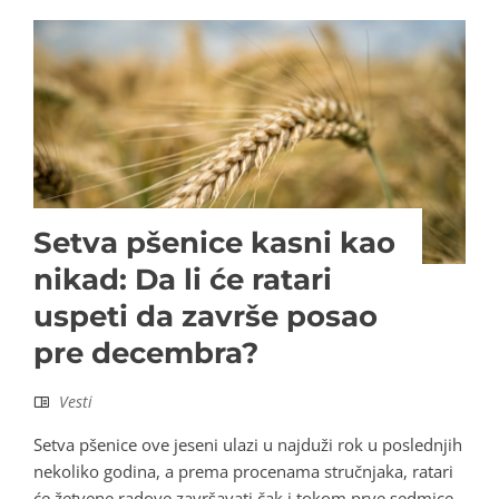
Setva pšenice kasni kao
nikad: Da li će ratari
uspeti da završe posao
pre decembra?
Vesti
Setva pšenice ove jeseni ulazi u najduži rok u poslednjih
nekoliko godina, a prema procenama stručnjaka, ratari
će žetvene radove završavati čak i tokom prve sedmice