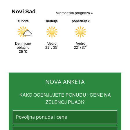
NOVA ANKETA
KAKO OCENJUJETE PONUDU I CENE NA
ZELENOJ PIJACI?
Povoljna ponuda i cene