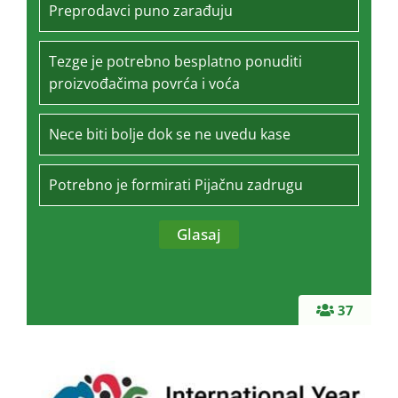
Preprodavci puno zarađuju
Tezge je potrebno besplatno ponuditi
proizvođačima povrća i voća
Nece biti bolje dok se ne uvedu kase
Potrebno je formirati Pijačnu zadrugu
37