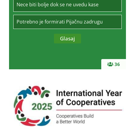
Nece biti bolje dok se ne uvedu kase
Potrebno je formirati Pijačnu zadrugu
36