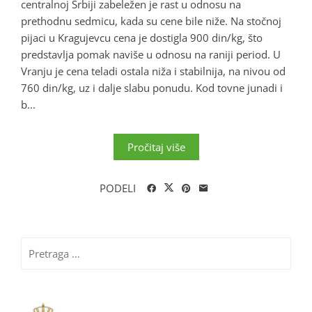
centralnoj Srbiji zabeležen je rast u odnosu na
prethodnu sedmicu, kada su cene bile niže. Na stočnoj
pijaci u Kragujevcu cena je dostigla 900 din/kg, što
predstavlja pomak naviše u odnosu na raniji period. U
Vranju je cena teladi ostala niža i stabilnija, na nivou od
760 din/kg, uz i dalje slabu ponudu. Kod tovne junadi i
b...
Pročitaj više
PODELI
Pretraga
za: