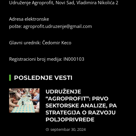
Udruženje Agroprofit, Novi Sad, Vladimira Nikolića 2
Adresa elektronske
pošte:
agroprofit.udruzenje@gmail.com
Glavni urednik: Čedomir Keco
Registracioni broj medija: IN000103
POSLEDNJE VESTI
UDRUŽENJE
“AGROPROFIT”: PRVO
SEKTORSKE ANALIZE, PA
STRATEGIJA O RAZVOJU
POLJOPRIVREDE
septembar 30, 2024