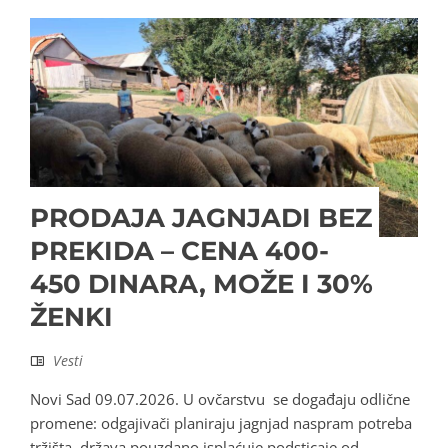
PRODAJA JAGNJADI BEZ
PREKIDA – CENA 400-
450 DINARA, MOŽE I 30%
ŽENKI
Vesti
Novi Sad 09.07.2026. U ovčarstvu se događaju odlične
promene: odgajivači planiraju jagnjad naspram potreba
tržišta, država pouzdano isplaćuje podsticaje od