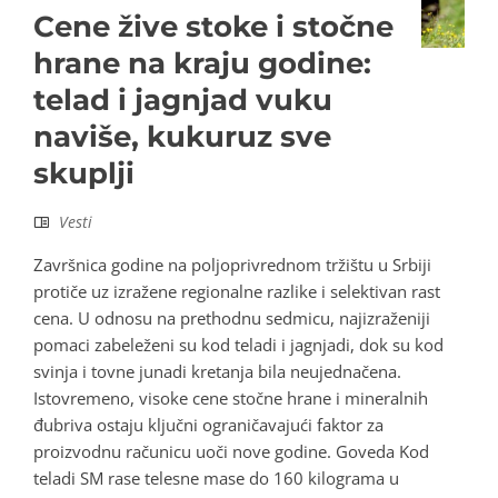
Cene žive stoke i stočne
hrane na kraju godine:
telad i jagnjad vuku
naviše, kukuruz sve
skuplji
Vesti
Završnica godine na poljoprivrednom tržištu u Srbiji
protiče uz izražene regionalne razlike i selektivan rast
cena. U odnosu na prethodnu sedmicu, najizraženiji
pomaci zabeleženi su kod teladi i jagnjadi, dok su kod
svinja i tovne junadi kretanja bila neujednačena.
Istovremeno, visoke cene stočne hrane i mineralnih
đubriva ostaju ključni ograničavajući faktor za
proizvodnu računicu uoči nove godine. Goveda Kod
teladi SM rase telesne mase do 160 kilograma u