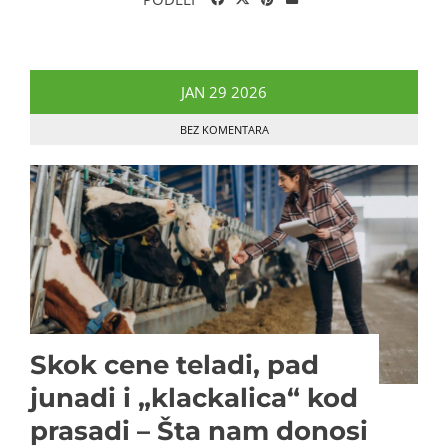
JAN
29
2026
BEZ KOMENTARA
Skok cene teladi, pad
junadi i „klackalica“ kod
prasadi – Šta nam donosi