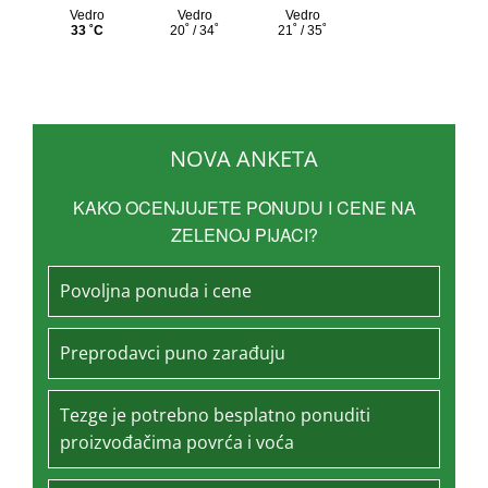
NOVA ANKETA
KAKO OCENJUJETE PONUDU I CENE NA
ZELENOJ PIJACI?
Povoljna ponuda i cene
Preprodavci puno zarađuju
Tezge je potrebno besplatno ponuditi
proizvođačima povrća i voća