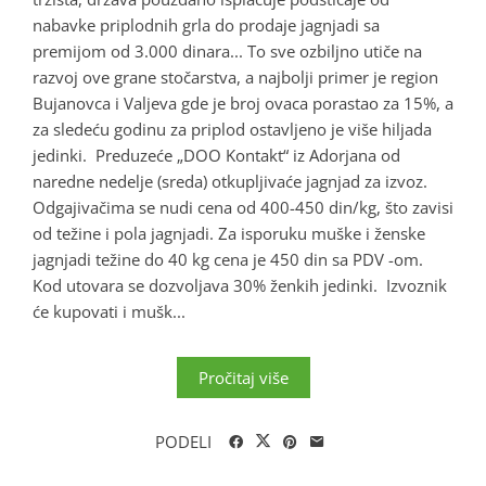
nabavke priplodnih grla do prodaje jagnjadi sa
premijom od 3.000 dinara... To sve ozbiljno utiče na
razvoj ove grane stočarstva, a najbolji primer je region
Bujanovca i Valjeva gde je broj ovaca porastao za 15%, a
za sledeću godinu za priplod ostavljeno je više hiljada
jedinki. Preduzeće „DOO Kontakt“ iz Adorjana od
naredne nedelje (sreda) otkupljivaće jagnjad za izvoz.
Odgajivačima se nudi cena od 400-450 din/kg, što zavisi
od težine i pola jagnjadi. Za isporuku muške i ženske
jagnjadi težine do 40 kg cena je 450 din sa PDV -om.
Kod utovara se dozvoljava 30% ženkih jedinki. Izvoznik
će kupovati i mušk...
Pročitaj više
PODELI