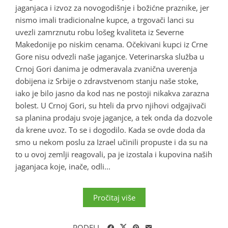
jaganjaca i izvoz za novogodišnje i božićne praznike, jer
nismo imali tradicionalne kupce, a trgovači lanci su
uvezli zamrznutu robu lošeg kvaliteta iz Severne
Makedonije po niskim cenama. Očekivani kupci iz Crne
Gore nisu odvezli naše jaganjce. Veterinarska služba u
Crnoj Gori danima je odmeravala zvanična uverenja
dobijena iz Srbije o zdravstvenom stanju naše stoke,
iako je bilo jasno da kod nas ne postoji nikakva zarazna
bolest. U Crnoj Gori, su hteli da prvo njihovi odgajivači
sa planina prodaju svoje jaganjce, a tek onda da dozvole
da krene uvoz. To se i dogodilo. Kada se ovde doda da
smo u nekom poslu za Izrael učinili propuste i da su na
to u ovoj zemlji reagovali, pa je izostala i kupovina naših
jaganjaca koje, inače, odli...
Pročitaj više
PODELI