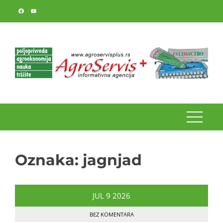
Skip
to
content
Oznaka:
jagnjad
JUL
9
2026
BEZ KOMENTARA