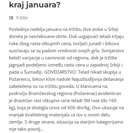
kraj januara?
Tržište
Poslednja nedelja januara na tržištu žive stoke u Srbiji
donela je neočekivane obrte. Dok uzgajivači teladi trljaju
ruke zbog rasta otkupnih cena, tovljači junadi i bikova
suočavaju se sa padom vrednosti svojih grla. Svinjarstvo
beleži varijacije u zavisnosti od regiona, dok je tržište
jagnjadi podeljeno između rasta cena u zapadnoj Srbiji i
pada u Šumadiji. GOVEDARSTVO: Telad nikad skuplja u
Požarevcu, bikovi klize nadole Najuzbudljivija dešavanja
zabeležena su na tržištu goveda. U klanicama na
području Braničevskog regiona (Požarevac) evidentiran
je drastičan rast otkupne cene teladi SM rase (do 160
kg), koja je dostigla iznos od 600 din/kg. Ovo ukazuje na
manjak kvalitetnog materijala za tov u ovom delu
zemlje. S druge strane, situacija sa starijim kategorijama
nije tako povolj...