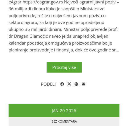
eAgrar:https://eagrar.gov.rs Najveći agrarni javni poziv –
36 milijardi dinara Kako je saopštilo Ministarstvo
poljoprivrede, reč je o najvećem javnom pozivu u
sektoru agrara, za koji je ove godine opredeljeno
ukupno 36 milijardi dinara. Ministar poljoprivrede prof.
dr Dragan Glamočić naveo je da unapred objavljen
kalendar podsticaja omogućava proizvođačima bolje
planiranje proizvodnje i finansija, dok će ove godine sr...
Pročitaj više
PODELI
JAN
20
2026
BEZ KOMENTARA