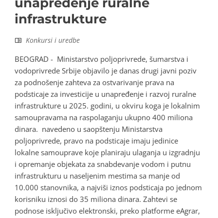
unapređenje ruralne
infrastrukture
Konkursi i uredbe
BEOGRAD - Ministarstvo poljoprivrede, šumarstva i
vodoprivrede Srbije objavilo je danas drugi javni poziv
za podnošenje zahteva za ostvarivanje prava na
podsticaje za investicije u unapređenje i razvoj ruralne
infrastrukture u 2025. godini, u okviru koga je lokalnim
samoupravama na raspolaganju ukupno 400 miliona
dinara. navedeno u saopštenju Ministarstva
poljoprivrede, pravo na podsticaje imaju jedinice
lokalne samouprave koje planiraju ulaganja u izgradnju
i opremanje objekata za snabdevanje vodom i putnu
infrastrukturu u naseljenim mestima sa manje od
10.000 stanovnika, a najviši iznos podsticaja po jednom
korisniku iznosi do 35 miliona dinara. Zahtevi se
podnose isključivo elektronski, preko platforme eAgrar,