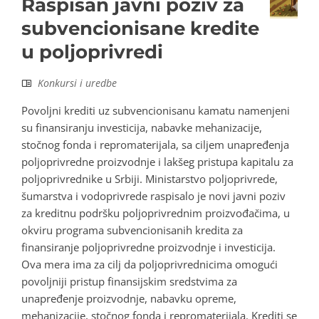
Raspisan javni poziv za
subvencionisane kredite
u poljoprivredi
Konkursi i uredbe
Povoljni krediti uz subvencionisanu kamatu namenjeni
su finansiranju investicija, nabavke mehanizacije,
stočnog fonda i repromaterijala, sa ciljem unapređenja
poljoprivredne proizvodnje i lakšeg pristupa kapitalu za
poljoprivrednike u Srbiji. Ministarstvo poljoprivrede,
šumarstva i vodoprivrede raspisalo je novi javni poziv
za kreditnu podršku poljoprivrednim proizvođačima, u
okviru programa subvencionisanih kredita za
finansiranje poljoprivredne proizvodnje i investicija.
Ova mera ima za cilj da poljoprivrednicima omogući
povoljniji pristup finansijskim sredstvima za
unapređenje proizvodnje, nabavku opreme,
mehanizacije, stočnog fonda i repromaterijala. Krediti se