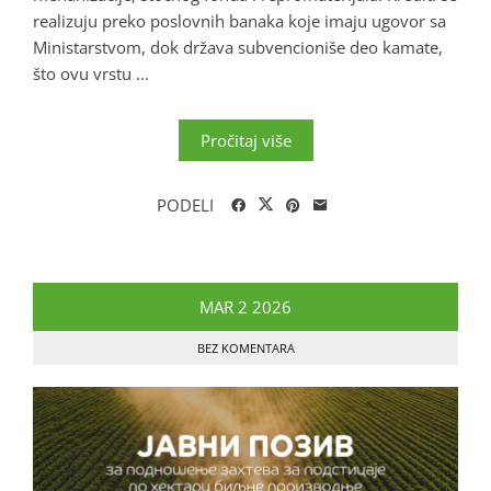
realizuju preko poslovnih banaka koje imaju ugovor sa
Ministarstvom, dok država subvencioniše deo kamate,
što ovu vrstu ...
Pročitaj više
PODELI
MAR
2
2026
BEZ KOMENTARA