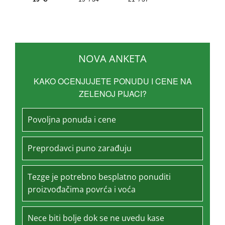
NOVA ANKETA
KAKO OCENJUJETE PONUDU I CENE NA
ZELENOJ PIJACI?
Povoljna ponuda i cene
Preprodavci puno zarađuju
Tezge je potrebno besplatno ponuditi
proizvođačima povrća i voća
Nece biti bolje dok se ne uvedu kase