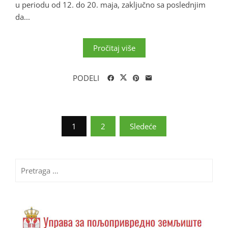
u periodu od 12. do 20. maja, zaključno sa poslednjim
da...
Pročitaj više
PODELI
Paginacija
1
2
Sledeće
članaka
Pretraga
za: