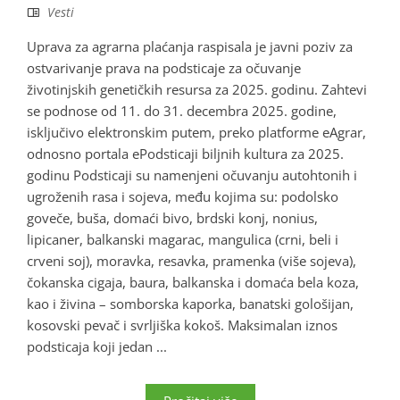
Vesti
Uprava za agrarna plaćanja raspisala je javni poziv za
ostvarivanje prava na podsticaje za očuvanje
životinjskih genetičkih resursa za 2025. godinu. Zahtevi
se podnose od 11. do 31. decembra 2025. godine,
isključivo elektronskim putem, preko platforme eAgrar,
odnosno portala ePodsticaji biljnih kultura za 2025.
godinu Podsticaji su namenjeni očuvanju autohtonih i
ugroženih rasa i sojeva, među kojima su: podolsko
goveče, buša, domaći bivo, brdski konj, nonius,
lipicaner, balkanski magarac, mangulica (crni, beli i
crveni soj), moravka, resavka, pramenka (više sojeva),
čokanska cigaja, baura, balkanska i domaća bela koza,
kao i živina – somborska kaporka, banatski gološijan,
kosovski pevač i svrljiška kokoš. Maksimalan iznos
podsticaja koji jedan ...