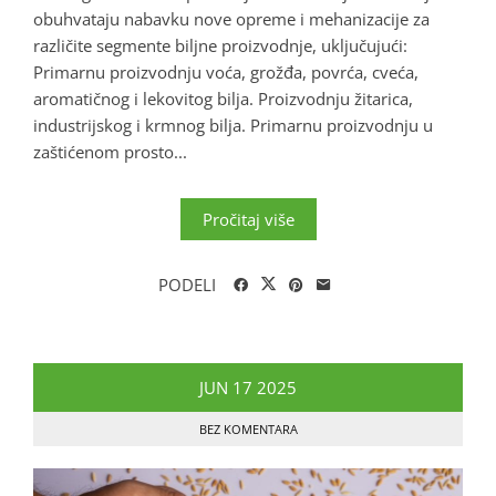
obuhvataju nabavku nove opreme i mehanizacije za
različite segmente biljne proizvodnje, uključujući:
Primarnu proizvodnju voća, grožđa, povrća, cveća,
aromatičnog i lekovitog bilja. Proizvodnju žitarica,
industrijskog i krmnog bilja. Primarnu proizvodnju u
zaštićenom prosto...
Pročitaj više
PODELI
JUN
17
2025
BEZ KOMENTARA