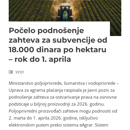
Počelo podnošenje
zahteva za subvencije od
18.000 dinara po hektaru
– rok do 1. aprila
Vesti
Ministarstvo poljoprivrede, šumarstva i vodoprivrede –
Uprava za agrarna plaćanja raspisala je Javni poziv za
podnošenje zahteva za ostvarivanje prava na osnovne
podsticaje u biljnoj proizvodnji za 2026. godinu.
Poljoprivredni proizvođači zahteve mogu podnositi od
2. marta do 1. aprila 2026. godine, isključivo
elektronskim putem preko sistema eAgrar. Sistem