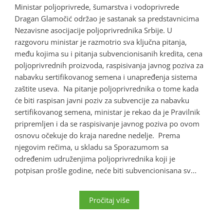
Ministar poljoprivrede, šumarstva i vodoprivrede
Dragan Glamočić održao je sastanak sa predstavnicima
Nezavisne asocijacije poljoprivrednika Srbije. U
razgovoru ministar je razmotrio sva ključna pitanja,
među kojima su i pitanja subvencionisanih kredita, cena
poljoprivrednih proizvoda, raspisivanja javnog poziva za
nabavku sertifikovanog semena i unapređenja sistema
zaštite useva. Na pitanje poljoprivrednika o tome kada
će biti raspisan javni poziv za subvencije za nabavku
sertifikovanog semena, ministar je rekao da je Pravilnik
pripremljen i da se raspisivanje javnog poziva po ovom
osnovu očekuje do kraja naredne nedelje. Prema
njegovim rečima, u skladu sa Sporazumom sa
određenim udruženjima poljoprivrednika koji je
potpisan prošle godine, neće biti subvencionisana sv...
Pročitaj više