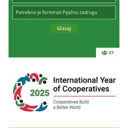
Potrebno je formirati Pijačnu zadrugu
37