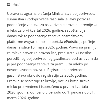
Vesti
Uprava za agrarna plaćanja Ministarstva poljoprivrede,
šumarstva i vodoprivrede raspisala je Javni poziv za
podnošenje zahteva za ostvarivanje prava na premije za
mleko za prvi kvartal 2026. godine, saopšteno je
danasRok za podnošenje zahteva posredstvom
platforme eAgrar, odnosno portala ePodsticaji, počinje
danas, a ističe 15. maja 2026. godine. Pravo na premiju
za mleko ostvaruje pravno lice, preduzetnik i nosilac
porodičnog poljoprivrednog gazdinstva pod uslovom da
je pre podnošenja zahteva za premiju za mleko po
novom javnom pozivu u Registru poljoprivrednih
gazdinstava obnovio registraciju za 2026. godinu.
Premija se ostvaruje za kravlje, ovčije i kozje sirovo
mleko proizvedeno i isporučeno u prvom kvartalu
2026. godine, odnosno u periodu od 1. januara do 31.
marta 2026. godine....