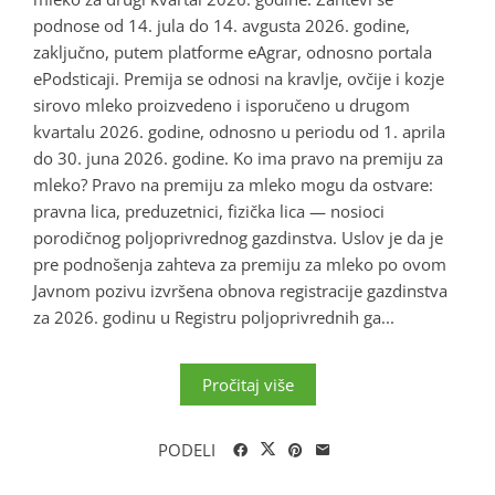
podnose od 14. jula do 14. avgusta 2026. godine,
zaključno, putem platforme eAgrar, odnosno portala
ePodsticaji. Premija se odnosi na kravlje, ovčije i kozje
sirovo mleko proizvedeno i isporučeno u drugom
kvartalu 2026. godine, odnosno u periodu od 1. aprila
do 30. juna 2026. godine. Ko ima pravo na premiju za
mleko? Pravo na premiju za mleko mogu da ostvare:
pravna lica, preduzetnici, fizička lica — nosioci
porodičnog poljoprivrednog gazdinstva. Uslov je da je
pre podnošenja zahteva za premiju za mleko po ovom
Javnom pozivu izvršena obnova registracije gazdinstva
za 2026. godinu u Registru poljoprivrednih ga...
Pročitaj više
PODELI