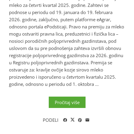
mleko za četvrti kvartal 2025. godine. Zahtevi se
podnose u periodu od 19. januara do 19. februara
2026. godine, zaključno, putem platforme eAgrar,
odnosno portala ePodsticaji. Pravo na premiju za mleko
mogu ostvariti pravna lica, preduzetnici i fizička lica –
nosioci porodičnih poljoprivrednih gazdinstava, pod
uslovom da su pre podnošenja zahteva izvršili obnovu
registracije poljoprivrednog gazdinstva za 2026. godinu
u Registru poljoprivrednih gazdinstava. Premija se
ostvaruje za: kravlje ovčije kozje sirovo mleko
proizvedeno i isporučeno u četvrtom kvartalu 2025.
godine, odnosno u periodu od 1. oktobra ...
Pročitaj više
PODELI