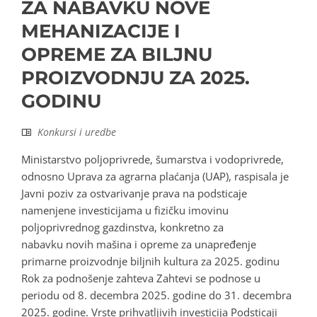
ZA NABAVKU NOVE
MEHANIZACIJE I
OPREME ZA BILJNU
PROIZVODNJU ZA 2025.
GODINU
Konkursi i uredbe
Ministarstvo poljoprivrede, šumarstva i vodoprivrede,
odnosno Uprava za agrarna plaćanja (UAP), raspisala je
Javni poziv za ostvarivanje prava na podsticaje
namenjene investicijama u fizičku imovinu
poljoprivrednog gazdinstva, konkretno za
nabavku novih mašina i opreme za unapređenje
primarne proizvodnje biljnih kultura za 2025. godinu
Rok za podnošenje zahteva Zahtevi se podnose u
periodu od 8. decembra 2025. godine do 31. decembra
2025. godine. Vrste prihvatljivih investicija Podsticaji