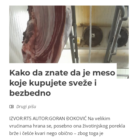
Kako da znate da je meso
koje kupujete sveže i
bezbedno
Drugi pišu
IZVOR:RTS AUTOR:GORAN ĐOKOVIĆ Na velikim
vrućinama hrana se, posebno ona životinjskog porekla
brže i češće kvari nego obično – zbog toga je