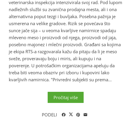
veterinarska inspekcija intenzivirala svoj rad. Pod lupom
nadležnih službi su zvanična prodajna mesta, ali i ona
alternativna poput tezgi i buvljaka. Posebna pažnja je
usmerena na velike gradove. Rizik se povećava što
sunce jače sija – u veoma kvarljive namirnice spadaju
mleveno meso i proizvodi od njega, proizvodi od jaja,
posebno majonez i mlečni proizvodi. Građani sa kojima
je ekipa RTS-a razgovarala kažu da pitaju da li je meso
sveže, proveravaju boju i miris, ali kupuju i na
poverenje. U potrošačkim organizacijama apeluju da
treba biti veoma obazriv pri izboru i kupovini lako
kvarljivih namirnica. "Privredni subjekti su prema...
Pročitaj više
PODELI