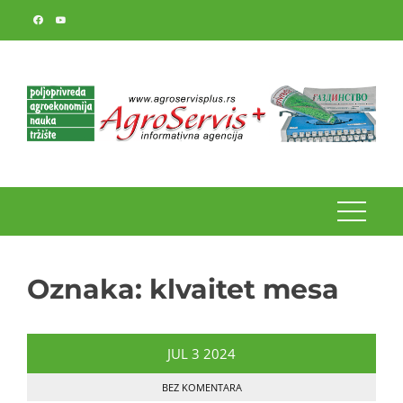
Skip
to
content
Oznaka:
klvaitet mesa
JUL
3
2024
BEZ KOMENTARA