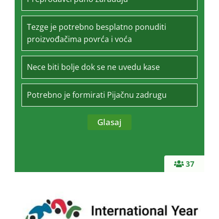
Tezge je potrebno besplatno ponuditi
proizvođačima povrća i voća
Nece biti bolje dok se ne uvedu kase
Potrebno je formirati Pijačnu zadrugu
37