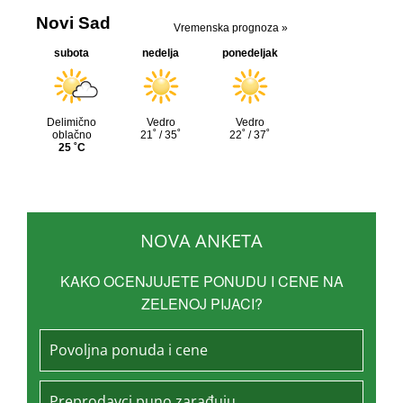
NOVA ANKETA
KAKO OCENJUJETE PONUDU I CENE NA
ZELENOJ PIJACI?
Povoljna ponuda i cene
Preprodavci puno zarađuju