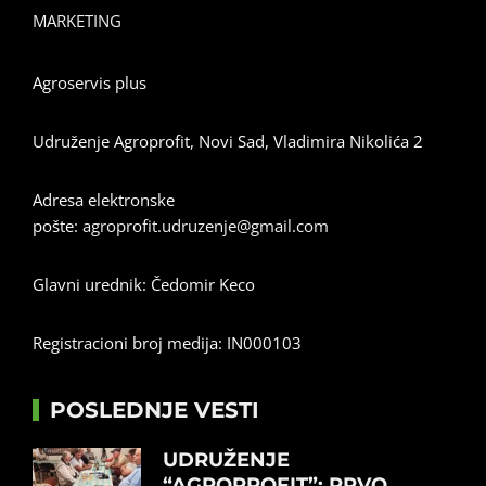
MARKETING
Agroservis plus
Udruženje Agroprofit, Novi Sad, Vladimira Nikolića 2
Adresa elektronske
pošte:
agroprofit.udruzenje@gmail.com
Glavni urednik: Čedomir Keco
Registracioni broj medija: IN000103
POSLEDNJE VESTI
UDRUŽENJE
“AGROPROFIT”: PRVO