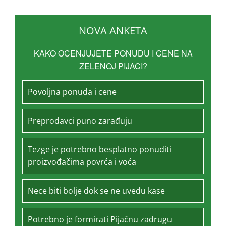
NOVA ANKETA
KAKO OCENJUJETE PONUDU I CENE NA
ZELENOJ PIJACI?
Povoljna ponuda i cene
Preprodavci puno zarađuju
Tezge je potrebno besplatno ponuditi
proizvođačima povrća i voća
Nece biti bolje dok se ne uvedu kase
Potrebno je formirati Pijačnu zadrugu