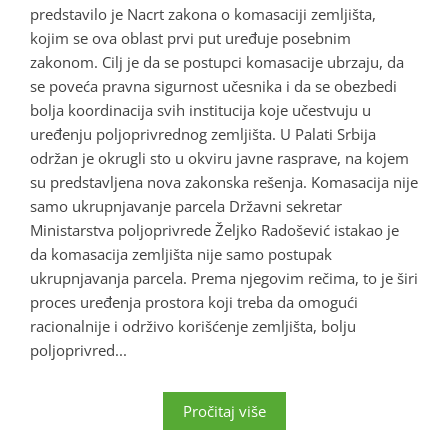
predstavilo je Nacrt zakona o komasaciji zemljišta,
kojim se ova oblast prvi put uređuje posebnim
zakonom. Cilj je da se postupci komasacije ubrzaju, da
se poveća pravna sigurnost učesnika i da se obezbedi
bolja koordinacija svih institucija koje učestvuju u
uređenju poljoprivrednog zemljišta. U Palati Srbija
održan je okrugli sto u okviru javne rasprave, na kojem
su predstavljena nova zakonska rešenja. Komasacija nije
samo ukrupnjavanje parcela Državni sekretar
Ministarstva poljoprivrede Željko Radošević istakao je
da komasacija zemljišta nije samo postupak
ukrupnjavanja parcela. Prema njegovim rečima, to je širi
proces uređenja prostora koji treba da omogući
racionalnije i održivo korišćenje zemljišta, bolju
poljoprivred...
Pročitaj više