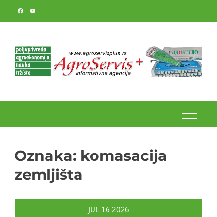
Skip
to
content
Oznaka:
komasacija
zemljišta
JUL
16
2026