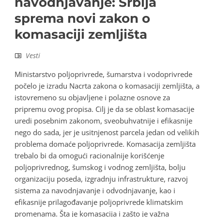
navodnjavanje: Srbija
sprema novi zakon o
komasaciji zemljišta
Vesti
Ministarstvo poljoprivrede, šumarstva i vodoprivrede
počelo je izradu Nacrta zakona o komasaciji zemljišta, a
istovremeno su objavljene i polazne osnove za
pripremu ovog propisa. Cilj je da se oblast komasacije
uredi posebnim zakonom, sveobuhvatnije i efikasnije
nego do sada, jer je usitnjenost parcela jedan od velikih
problema domaće poljoprivrede. Komasacija zemljišta
trebalo bi da omogući racionalnije korišćenje
poljoprivrednog, šumskog i vodnog zemljišta, bolju
organizaciju poseda, izgradnju infrastrukture, razvoj
sistema za navodnjavanje i odvodnjavanje, kao i
efikasnije prilagođavanje poljoprivrede klimatskim
promenama. Šta je komasacija i zašto je važna