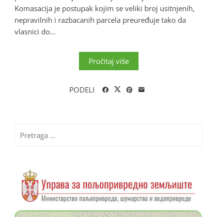
Komasacija je postupak kojim se veliki broj usitnjenih,
nepravilnih i razbacanih parcela preuređuje tako da
vlasnici do...
Pročitaj više
PODELI
Pretraga
za: