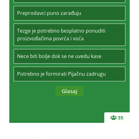
Preprodavci puno zarađuju
Tezge je potrebno besplatno ponuditi
proizvođačima povrća i voća
Nece biti bolje dok se ne uvedu kase
Potrebno je formirati Pijačnu zadrugu
35