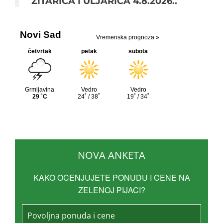
ŽITARICA I ULJARICA 4.8.2026..
NOVA ANKETA
KAKO OCENJUJETE PONUDU I CENE NA
ZELENOJ PIJACI?
Povoljna ponuda i cene