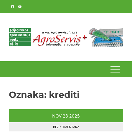
Skip
to
content
Oznaka:
krediti
NOV
28
2025
BEZ KOMENTARA