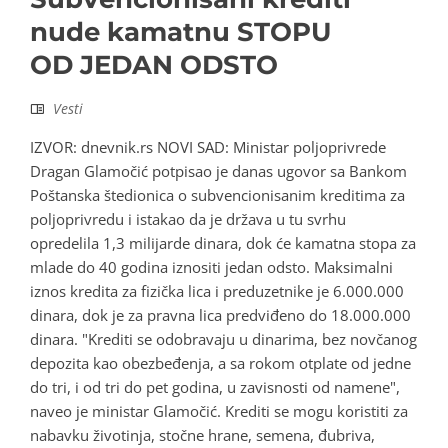
nude kamatnu STOPU
OD JEDAN ODSTO
Vesti
IZVOR: dnevnik.rs NOVI SAD: Ministar poljoprivrede
Dragan Glamočić potpisao je danas ugovor sa Bankom
Poštanska štedionica o subvencionisanim kreditima za
poljoprivredu i istakao da je država u tu svrhu
opredelila 1,3 milijarde dinara, dok će kamatna stopa za
mlade do 40 godina iznositi jedan odsto. Maksimalni
iznos kredita za fizička lica i preduzetnike je 6.000.000
dinara, dok je za pravna lica predviđeno do 18.000.000
dinara. "Krediti se odobravaju u dinarima, bez novčanog
depozita kao obezbeđenja, a sa rokom otplate od jedne
do tri, i od tri do pet godina, u zavisnosti od namene",
naveo je ministar Glamočić. Krediti se mogu koristiti za
nabavku životinja, stočne hrane, semena, đubriva,