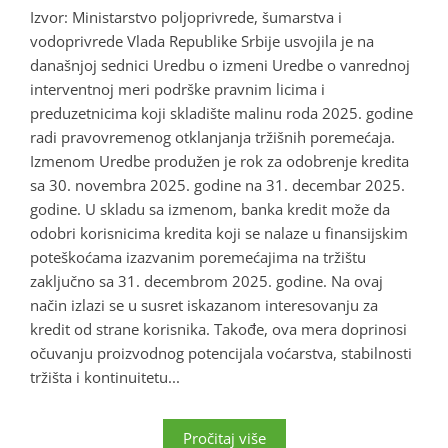
Izvor: Ministarstvo poljoprivrede, šumarstva i
vodoprivrede Vlada Republike Srbije usvojila je na
današnjoj sednici Uredbu o izmeni Uredbe o vanrednoj
interventnoj meri podrške pravnim licima i
preduzetnicima koji skladište malinu roda 2025. godine
radi pravovremenog otklanjanja tržišnih poremećaja.
Izmenom Uredbe produžen je rok za odobrenje kredita
sa 30. novembra 2025. godine na 31. decembar 2025.
godine. U skladu sa izmenom, banka kredit može da
odobri korisnicima kredita koji se nalaze u finansijskim
poteškoćama izazvanim poremećajima na tržištu
zaključno sa 31. decembrom 2025. godine. Na ovaj
način izlazi se u susret iskazanom interesovanju za
kredit od strane korisnika. Takođe, ova mera doprinosi
očuvanju proizvodnog potencijala voćarstva, stabilnosti
tržišta i kontinuitetu...
Pročitaj više