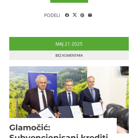
PODELI
MAJ
21
2025
BEZ KOMENTARA
Glamočić:
Subvencionisani krediti