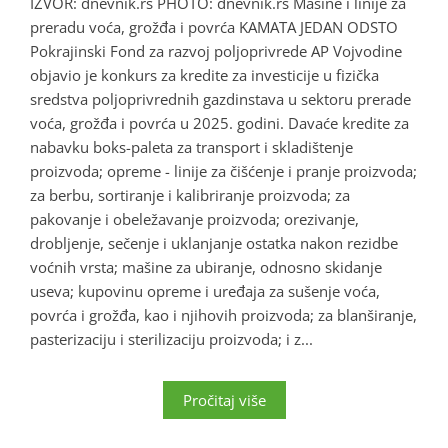
IZVOR: dnevnik.rs PHOTO: dnevnik.rs Mašine i linije za
preradu voća, grožđa i povrća KAMATA JEDAN ODSTO
Pokrajinski Fond za razvoj poljoprivrede AP Vojvodine
objavio je konkurs za kredite za investicije u fizička
sredstva poljoprivrednih gazdinstava u sektoru prerade
voća, grožđa i povrća u 2025. godini. Davaće kredite za
nabavku boks-paleta za transport i skladištenje
proizvoda; opreme - linije za čišćenje i pranje proizvoda;
za berbu, sortiranje i kalibriranje proizvoda; za
pakovanje i obeležavanje proizvoda; orezivanje,
drobljenje, sečenje i uklanjanje ostatka nakon rezidbe
voćnih vrsta; mašine za ubiranje, odnosno skidanje
useva; kupovinu opreme i uređaja za sušenje voća,
povrća i grožđa, kao i njihovih proizvoda; za blanširanje,
pasterizaciju i sterilizaciju proizvoda; i z...
Pročitaj više