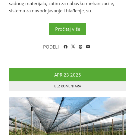
sadnog materijala, zatim za nabavku mehanizacije,
sistema za navodnjavanje i hlađenje, su...
Pročitaj više
PODELI
APR
23
2025
BEZ KOMENTARA