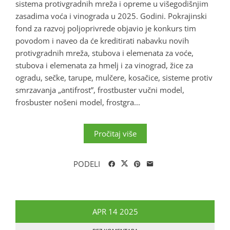
sistema protivgradnih mreža i opreme u višegodišnjim
zasadima voća i vinograda u 2025. Godini. Pokrajinski
fond za razvoj poljoprivrede objavio je konkurs tim
povodom i naveo da će kreditirati nabavku novih
protivgradnih mreža, stubova i elemenata za voće,
stubova i elemenata za hmelj i za vinograd, žice za
ogradu, sečke, tarupe, mulčere, kosačice, sisteme protiv
smrzavanja „antifrost”, frostbuster vučni model,
frosbuster nošeni model, frostgra...
Pročitaj više
PODELI
APR
14
2025