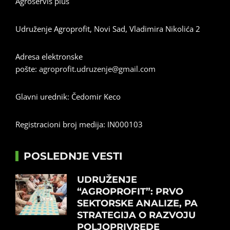
Agroservis plus
Udruženje Agroprofit, Novi Sad, Vladimira Nikolića 2
Adresa elektronske
pošte:
agroprofit.udruzenje@gmail.com
Glavni urednik: Čedomir Keco
Registracioni broj medija: IN000103
POSLEDNJE VESTI
UDRUŽENJE
“AGROPROFIT”: PRVO
SEKTORSKE ANALIZE, PA
STRATEGIJA O RAZVOJU
POLJOPRIVREDE