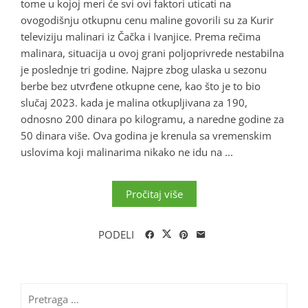
tome u kojoj meri će svi ovi faktori uticati na
ovogodišnju otkupnu cenu maline govorili su za Kurir
televiziju malinari iz Čačka i Ivanjice. Prema rečima
malinara, situacija u ovoj grani poljoprivrede nestabilna
je poslednje tri godine. Najpre zbog ulaska u sezonu
berbe bez utvrđene otkupne cene, kao što je to bio
slučaj 2023. kada je malina otkupljivana za 190,
odnosno 200 dinara po kilogramu, a naredne godine za
50 dinara više. Ova godina je krenula sa vremenskim
uslovima koji malinarima nikako ne idu na ...
Pročitaj više
PODELI
Pretraga
za: