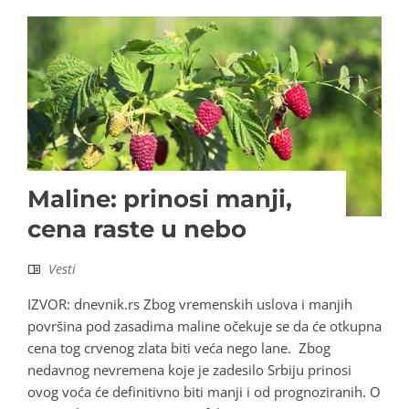
Maline: prinosi manji,
cena raste u nebo
Vesti
IZVOR: dnevnik.rs Zbog vremenskih uslova i manjih
površina pod zasadima maline očekuje se da će otkupna
cena tog crvenog zlata biti veća nego lane. Zbog
nedavnog nevremena koje je zadesilo Srbiju prinosi
ovog voća će definitivno biti manji i od prognoziranih. O