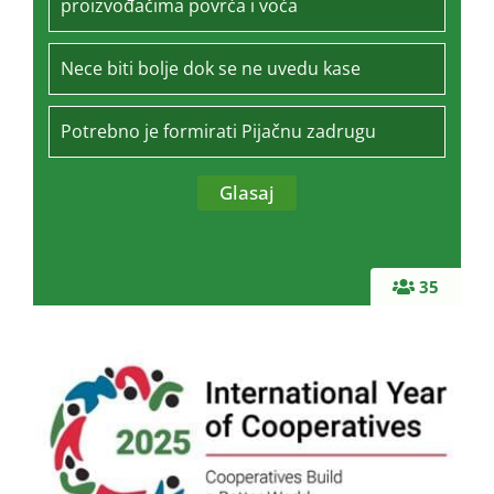
proizvođačima povrća i voća
Nece biti bolje dok se ne uvedu kase
Potrebno je formirati Pijačnu zadrugu
35