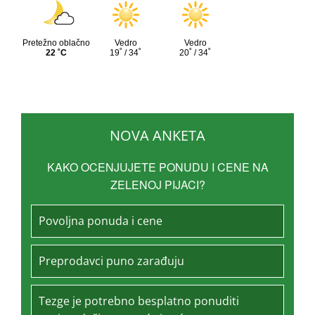
NOVA ANKETA
KAKO OCENJUJETE PONUDU I CENE NA
ZELENOJ PIJACI?
Povoljna ponuda i cene
Preprodavci puno zarađuju
Tezge je potrebno besplatno ponuditi