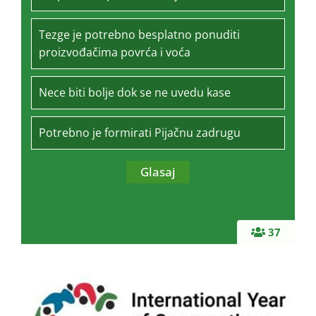
Tezge je potrebno besplatno ponuditi
proizvođačima povrća i voća
Nece biti bolje dok se ne uvedu kase
Potrebno je formirati Pijačnu zadrugu
37