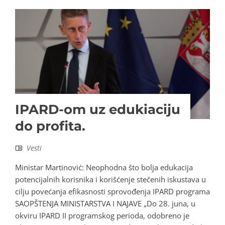
IPARD-om uz edukiaciju
do profita.
Vesti
Ministar Martinović: Neophodna što bolja edukacija
potencijalnih korisnika i korišćenje stečenih iskustava u
cilju povećanja efikasnosti sprovođenja IPARD programa
SAOPŠTENJA MINISTARSTVA I NAJAVE „Do 28. juna, u
okviru IPARD II programskog perioda, odobreno je