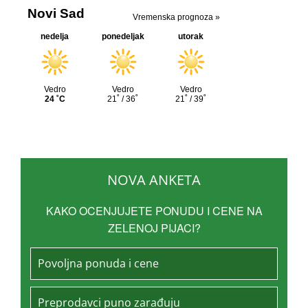
NOVA ANKETA
KAKO OCENJUJETE PONUDU I CENE NA
ZELENOJ PIJACI?
Povoljna ponuda i cene
Preprodavci puno zarađuju