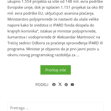
ukupno 1.554 projekta sa više od 148 mil. evra podrške
Evropske unije, dok je isplaćen 1.151 projekat sa oko 80
mil. evra podrške EU, uključujući avansna plaćanja.
Ministarstvo poljoprivrede će nastaviti da ulaže velike
napore kako bi sredstva iz IPARD fonda dospela do
krajnjih korisnika“, istakao je ministar poljoprivrede,
šumarstva i vodoprivrede dr Aleksandar Martinović na
Trećoj sednici Odbora za praćenje sprovođenja IPARD III
programa. Ministar je objasnio da je prvi javni poziv u
okviru novog programskog razdoblja za ...
Pročitaj više
PODELI
Pretraga
za: