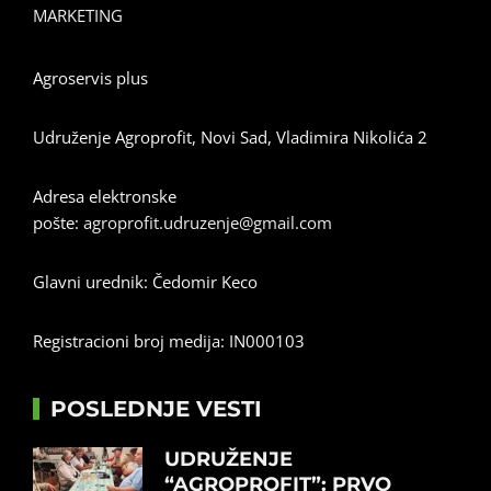
MARKETING
Agroservis plus
Udruženje Agroprofit, Novi Sad, Vladimira Nikolića 2
Adresa elektronske
pošte:
agroprofit.udruzenje@gmail.com
Glavni urednik: Čedomir Keco
Registracioni broj medija: IN000103
POSLEDNJE VESTI
UDRUŽENJE
“AGROPROFIT”: PRVO