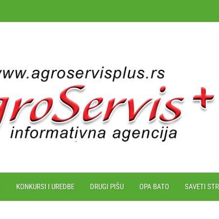
R
KONKURSI I UREDBE
DRUGI PIŠU
OPA BATO
SAVETI ST