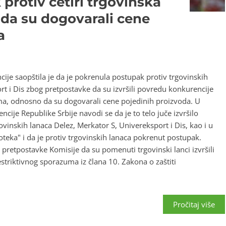
protiv četiri trgovinska
da su dogovarali cene
a
cije saopštila je da je pokrenula postupak protiv trgovinskih
rt i Dis zbog pretpostavke da su izvršili povredu konkurencije
ma, odnosno da su dogovarali cene pojedinih proizvoda. U
cije Republike Srbije navodi se da je to telo juče izvršilo
ovinskih lanaca Delez, Merkator S, Univereksport i Dis, kao i u
eka" i da je protiv trgovinskih lanaca pokrenut postupak.
retpostavke Komisije da su pomenuti trgovinski lanci izvršili
triktivnog sporazuma iz člana 10. Zakona o zaštiti
Pročitaj više