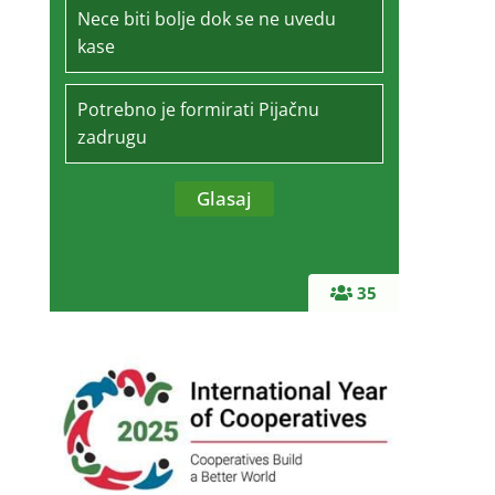
Nece biti bolje dok se ne uvedu
kase
Potrebno je formirati Pijačnu
zadrugu
35