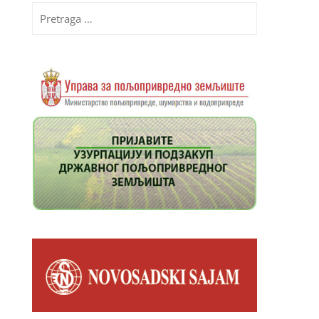
Pretraga
za: