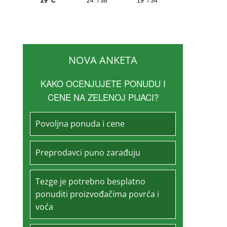
NOVA ANKETA
KAKO OCENJUJETE PONUDU I
CENE NA ZELENOJ PIJACI?
Povoljna ponuda i cene
Preprodavci puno zarađuju
Tezge je potrebno besplatno
ponuditi proizvođačima povrća i
voća