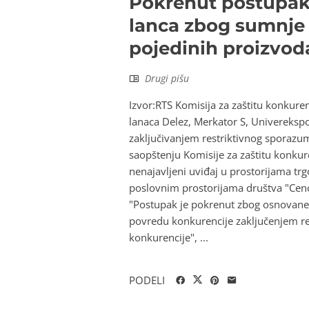
Pokrenut postupak 
lanca zbog sumnje 
pojedinih proizvod
Drugi pišu
Izvor:RTS Komisija za zaštitu konkuren
lanaca Delez, Merkator S, Univerekspo
zaključivanjem restriktivnog sporazu
saopštenju Komisije za zaštitu konkuren
nenajavljeni uviđaj u prostorijama trg
poslovnim prostorijama društva "Cenot
"Postupak je pokrenut zbog osnovane p
povredu konkurencije zaključenjem res
konkurencije", ...
PODELI