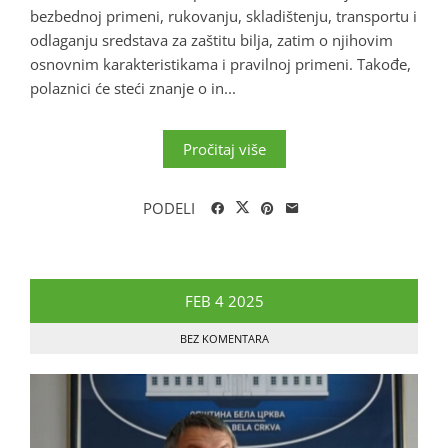
bezbednoj primeni, rukovanju, skladištenju, transportu i
odlaganju sredstava za zaštitu bilja, zatim o njihovim
osnovnim karakteristikama i pravilnoj primeni. Takođe,
polaznici će steći znanje o in...
Pročitaj više
PODELI
FEB
4
2025
BEZ KOMENTARA