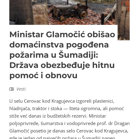
Ministar Glamočić obišao
domaćinstva pogođena
požarima u Šumadiji:
Država obezbeđuje hitnu
pomoć i obnovu
Vesti
U selu Cerovac kod Kragujevca izgoreli plastenici,
hladnjača, traktor i stoka — šteta ogromna, ali pomoć
stiže već danas iz budžetskih rezervi. Ministar
poljoprivrede, šumarstva i vodoprivrede prof. dr Dragan
Glamočić posetio je danas selo Cerovac kod Kragujevca,
gde je jedan od najvećih požara u Šumadiji naneo