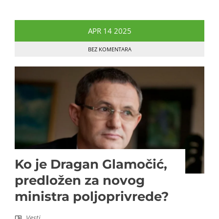
APR
14
2025
BEZ KOMENTARA
Ko je Dragan Glamočić,
predložen za novog
ministra poljoprivrede?
Vesti