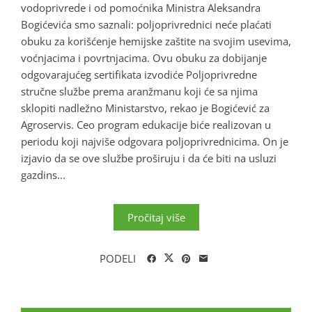
vodoprivrede i od pomoćnika Ministra Aleksandra
Bogićevića smo saznali: poljoprivrednici neće plaćati
obuku za korišćenje hemijske zaštite na svojim usevima,
voćnjacima i povrtnjacima. Ovu obuku za dobijanje
odgovarajućeg sertifikata izvodiće Poljoprivredne
stručne službe prema aranžmanu koji će sa njima
sklopiti nadležno Ministarstvo, rekao je Bogićević za
Agroservis. Ceo program edukacije biće realizovan u
periodu koji najviše odgovara poljoprivrednicima. On je
izjavio da se ove službe proširuju i da će biti na usluzi
gazdins...
Pročitaj više
PODELI