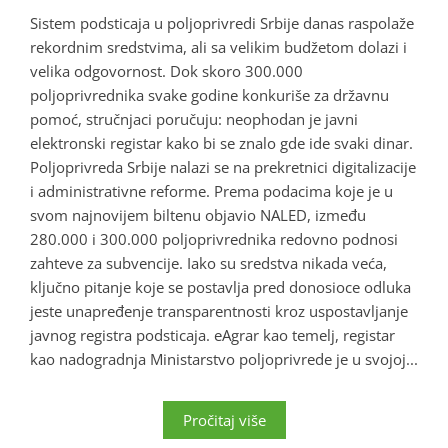
Sistem podsticaja u poljoprivredi Srbije danas raspolaže
rekordnim sredstvima, ali sa velikim budžetom dolazi i
velika odgovornost. Dok skoro 300.000
poljoprivrednika svake godine konkuriše za državnu
pomoć, stručnjaci poručuju: neophodan je javni
elektronski registar kako bi se znalo gde ide svaki dinar.
Poljoprivreda Srbije nalazi se na prekretnici digitalizacije
i administrativne reforme. Prema podacima koje je u
svom najnovijem biltenu objavio NALED, između
280.000 i 300.000 poljoprivrednika redovno podnosi
zahteve za subvencije. Iako su sredstva nikada veća,
ključno pitanje koje se postavlja pred donosioce odluka
jeste unapređenje transparentnosti kroz uspostavljanje
javnog registra podsticaja. eAgrar kao temelj, registar
kao nadogradnja Ministarstvo poljoprivrede je u svojoj...
Pročitaj više