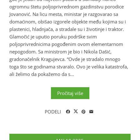
ogromnu štetu poljoprivrednom gazdinstvu porodice
Jovanović. Na licu mesta, ministar je razgovarao sa
domaćinom, obišao izgorele objekte među kojima su i
plastenici, hladnjača, a stradale su i životinje i traktor.
Glamočić je uputio poruku podrške svim
poljoprivrednicima pogođenim ovom elementarnom
nepogodom. Sa ministrom je bio i Nikola Dašić,
gradonačelnik Kragujevca. “Ovde je stradalo mnogo
toga što se godinama stvaralo. Ovo je velika katastrofa,
ali želimo da pokažemo da s...
Pročitaj više
PODELI