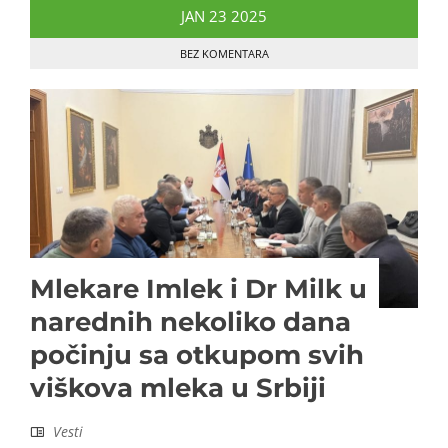
JAN
23
2025
BEZ KOMENTARA
Mlekare Imlek i Dr Milk u
narednih nekoliko dana
počinju sa otkupom svih
viškova mleka u Srbiji
Vesti