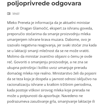
poljoprivrede odgovara
Vesti
Mleko Preneta je informacija da je aktuelni ministar
prof. dr Dragan Glamočić, ekspert za ishranu goveda,
preporučio stočarima da smanje proizvodnju mleka
umanjenjem ishrane krava muzara. Dabome, ovo je
izazvalo negativna reagovanja, jer svaki stočar zna kada
se u laktaciji smanji mlečnost da se ne može vratiti.
Molimo da ministar zvanično objasni o čemu je ovde
reč. Govoriti o smanjenju proizvodnje, a ne zna se
ukupna potrošnja i koliko uvoz umanjuje preradu
domaćeg mleka nije realno. Ministarstvo želi da pojasni
da se teza koja je dospela u javnost odnosi isključivo na
racionalizaciju ishrane u kratkim tržišnim periodima,
kada postoje viškovi sirovog mleka koje prerada ne
može u potpunosti da apsorbuje. Navedeno ne
podrazumeva zasušivanje grla, smanjivanje laktacije ili