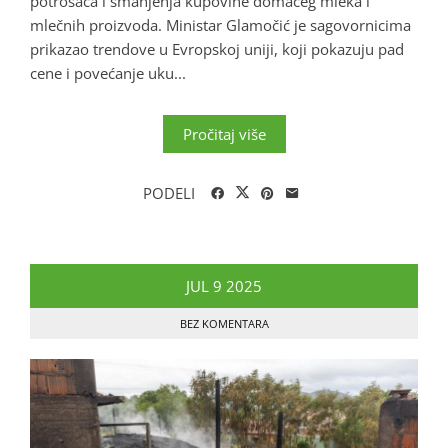
potrošača i smanjenja kupovine domaćeg mleka i
mlečnih proizvoda. Ministar Glamočić je sagovornicima
prikazao trendove u Evropskoj uniji, koji pokazuju pad
cene i povećanje uku...
Pročitaj više
PODELI
JUL
9
2025
BEZ KOMENTARA