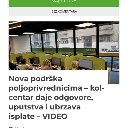
MAJ
10
2025
BEZ KOMENTARA
Nova podrška
poljoprivrednicima – kol-
centar daje odgovore,
uputstva i ubrzava
isplate – VIDEO