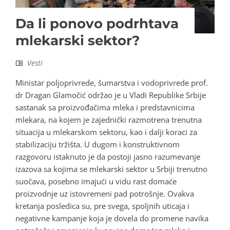
Da li ponovo podrhtava
mlekarski sektor?
Vesti
Ministar poljoprivrede, šumarstva i vodoprivrede prof.
dr Dragan Glamočić održao je u Vladi Republike Srbije
sastanak sa proizvođačima mleka i predstavnicima
mlekara, na kojem je zajednički razmotrena trenutna
situacija u mlekarskom sektoru, kao i dalji koraci za
stabilizaciju tržišta. U dugom i konstruktivnom
razgovoru istaknuto je da postoji jasno razumevanje
izazova sa kojima se mlekarski sektor u Srbiji trenutno
suočava, posebno imajući u vidu rast domaće
proizvodnje uz istovremeni pad potrošnje. Ovakva
kretanja posledica su, pre svega, spoljnih uticaja i
negativne kampanje koja je dovela do promene navika