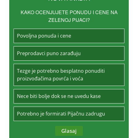
KAKO OCENJUJETE PONUDU I CENE NA
ZELENOJ PIJACI?
Povoljna ponuda i cene
Preprodavci puno zarađuju
Tezge je potrebno besplatno ponuditi
proizvođačima povrća i voća
Nece biti bolje dok se ne uvedu kase
Potrebno je formirati Pijačnu zadrugu