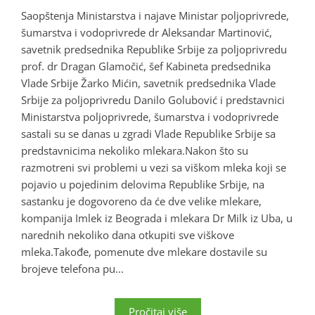
Saopštenja Ministarstva i najave Ministar poljoprivrede,
šumarstva i vodoprivrede dr Aleksandar Martinović,
savetnik predsednika Republike Srbije za poljoprivredu
prof. dr Dragan Glamočić, šef Kabineta predsednika
Vlade Srbije Žarko Mićin, savetnik predsednika Vlade
Srbije za poljoprivredu Danilo Golubović i predstavnici
Ministarstva poljoprivrede, šumarstva i vodoprivrede
sastali su se danas u zgradi Vlade Republike Srbije sa
predstavnicima nekoliko mlekara.Nakon što su
razmotreni svi problemi u vezi sa viškom mleka koji se
pojavio u pojedinim delovima Republike Srbije, na
sastanku je dogovoreno da će dve velike mlekare,
kompanija Imlek iz Beograda i mlekara Dr Milk iz Uba, u
narednih nekoliko dana otkupiti sve viškove
mleka.Takođe, pomenute dve mlekare dostavile su
brojeve telefona pu...
Pročitaj više