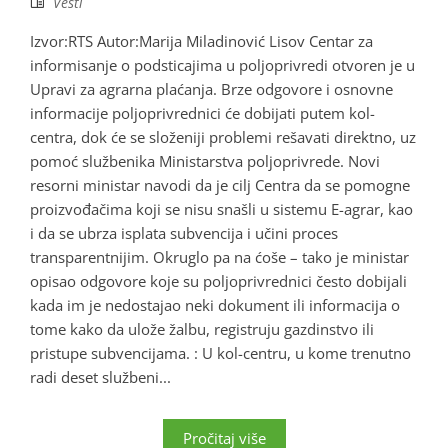
Vesti
Izvor:RTS Autor:Marija Miladinović Lisov Centar za
informisanje o podsticajima u poljoprivredi otvoren je u
Upravi za agrarna plaćanja. Brze odgovore i osnovne
informacije poljoprivrednici će dobijati putem kol-
centra, dok će se složeniji problemi rešavati direktno, uz
pomoć službenika Ministarstva poljoprivrede. Novi
resorni ministar navodi da je cilj Centra da se pomogne
proizvođačima koji se nisu snašli u sistemu E-agrar, kao
i da se ubrza isplata subvencija i učini proces
transparentnijim. Okruglo pa na ćoše – tako je ministar
opisao odgovore koje su poljoprivrednici često dobijali
kada im je nedostajao neki dokument ili informacija o
tome kako da ulože žalbu, registruju gazdinstvo ili
pristupe subvencijama. : U kol-centru, u kome trenutno
radi deset službeni...
Pročitaj više