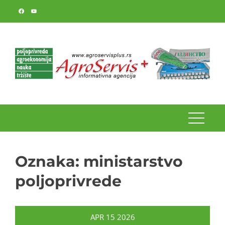
Skip
to
content
Oznaka:
ministarstvo
poljoprivrede
APR
15
2026