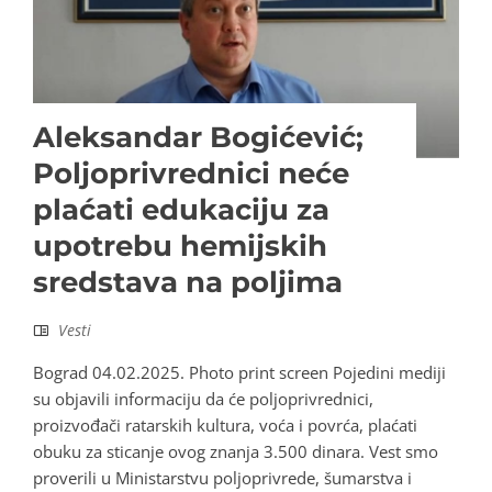
Aleksandar Bogićević;
Poljoprivrednici neće
plaćati edukaciju za
upotrebu hemijskih
sredstava na poljima
Vesti
Bograd 04.02.2025. Photo print screen Pojedini mediji
su objavili informaciju da će poljoprivrednici,
proizvođači ratarskih kultura, voća i povrća, plaćati
obuku za sticanje ovog znanja 3.500 dinara. Vest smo
proverili u Ministarstvu poljoprivrede, šumarstva i