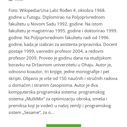
Foto: Wikipedia/Una Lalić Rođen 4. oktobra 1968.
godine u Futogu. Diplomirao na Poljoprivrednom
fakultetu u Novom Sadu 1992. godine. Na istom
fakultetu je magistrirao 1995. godine i doktorirao 1999.
godine. Na Poljoprivrednom fakultetu radi od 1996.
godine, kada je izabran za asistenta pripravnika. Docent
postaje 1999, vanredni profesor 2004, a redovni
profesor 2009. Proveo je godinu dana na studijskom
boravku na Državnom univerzitetu u Ohaju. Autor je,
odnosno koautor, tri knjige, jedne monografije i pet
skripti. Objavio je više od 150 naučnih i stručnih radova
u domaćim i stranim časopisima. Autor je dva
kompjuterska programska sistema: programskog
sistema „MultiMix“ za optimizaciju obroka, smeša i
premiksa koji je vodeći u našoj zemlji i programskog
sistem „Sesame“, za o...