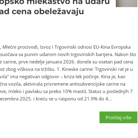
vropsko mlekastvo na udaru
pad cena obeležavaju
 Mlečni proizvodi, Izvoz i Trgovinski odnosi EU-Kina Evropska
e suočava sa punim udarom novih trgovinskih barijera. Nakon što
e carine, prve nedelje januara 2026. donele su osetan pad cena
t zbog viškova na tržištu. 1. Kineske carine: Trgovinski rat je u
ila" ima negativan odgovor – kriza tek počinje. Kina je, kao
čna vozila, aktivirala privremene antisubvencijske carine na
eve, mleko i pavlaku sa preko 10% masti). Status u poslednjih 7
decembra 2025. i kreću se u rasponu od 21.9% do 4...
Pročitaj više