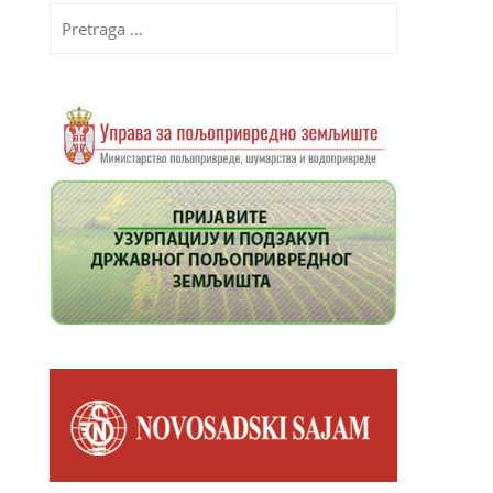
Pretraga
za: