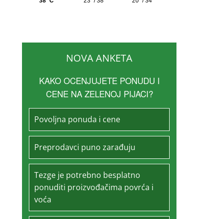
NOVA ANKETA
KAKO OCENJUJETE PONUDU I
CENE NA ZELENOJ PIJACI?
Povoljna ponuda i cene
Preprodavci puno zarađuju
Tezge je potrebno besplatno
ponuditi proizvođačima povrća i
voća