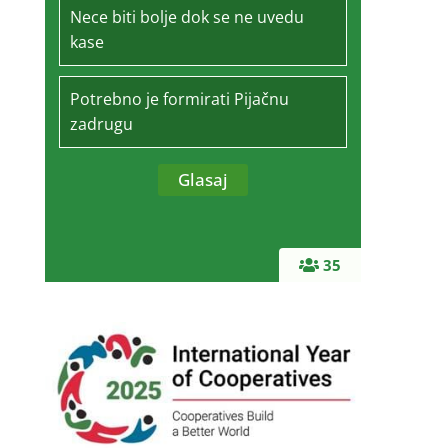
Nece biti bolje dok se ne uvedu
kase
Potrebno je formirati Pijačnu
zadrugu
35