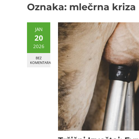
Oznaka:
mlečrna kriza
JAN
20
2026
BEZ
KOMENTARA