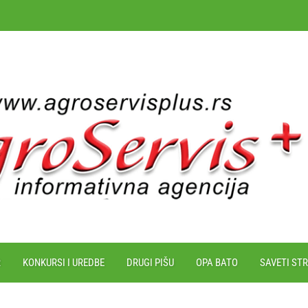
R
KONKURSI I UREDBE
DRUGI PIŠU
OPA BATO
SAVETI ST