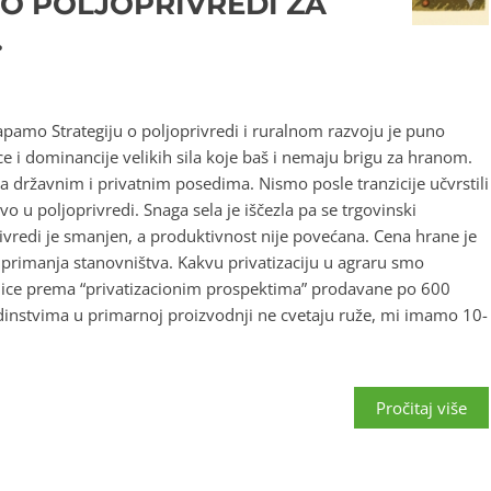
 O POLJOPRIVREDI ZA
…
amo Strategiju o poljoprivredi i ruralnom razvoju je puno
ce i dominancije velikih sila koje baš i nemaju brigu za hranom.
a državnim i privatnim posedima. Nismo posle tranzicije učvrstili
vo u poljoprivredi. Snaga sela je iščezla pa se trgovinski
ivredi je smanjen, a produktivnost nije povećana. Cena hrane je
a primanja stanovništva. Kakvu privatizaciju u agraru smo
nice prema “privatizacionim prospektima” prodavane po 600
nstvima u primarnoj proizvodnji ne cvetaju ruže, mi imamo 10-
Pročitaj više