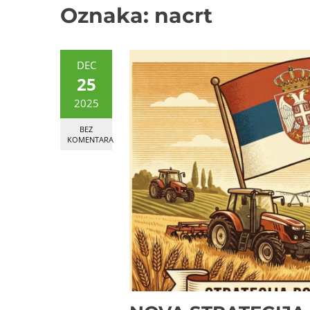
Oznaka:
nacrt
DEC
25
2025
BEZ
KOMENTARA