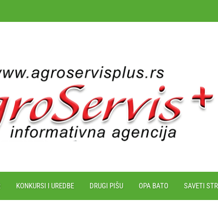
R
KONKURSI I UREDBE
DRUGI PIŠU
OPA BATO
SAVETI ST