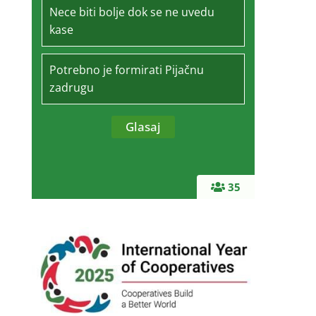
Nece biti bolje dok se ne uvedu
kase
Potrebno je formirati Pijačnu
zadrugu
35