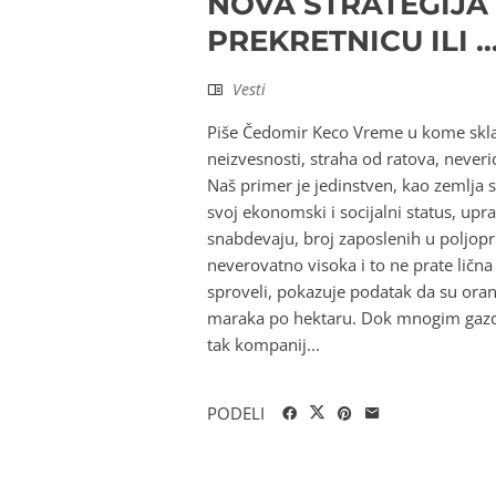
NOVA STRATEGIJA
PREKRETNICU ILI 
Vesti
Piše Čedomir Keco Vreme u kome sklap
neizvesnosti, straha od ratova, neveri
Naš primer je jedinstven, kao zemlja s
svoj ekonomski i socijalni status, upra
snabdevaju, broj zaposlenih u poljopr
neverovatno visoka i to ne prate ličn
sproveli, pokazuje podatak da su ora
maraka po hektaru. Dok mnogim gazdi
tak kompanij...
PODELI