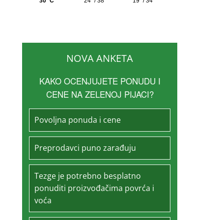
NOVA ANKETA
KAKO OCENJUJETE PONUDU I
CENE NA ZELENOJ PIJACI?
Povoljna ponuda i cene
Preprodavci puno zarađuju
Tezge je potrebno besplatno
ponuditi proizvođačima povrća i
voća