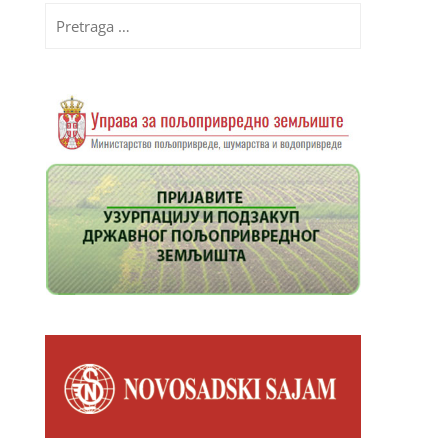
Pretraga
za: