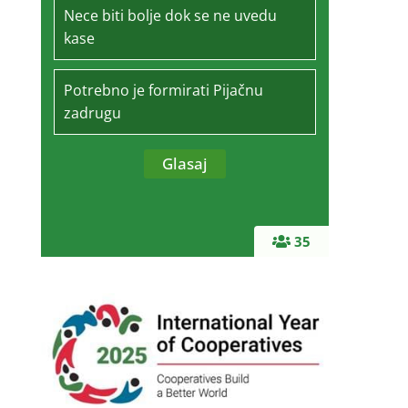
Nece biti bolje dok se ne uvedu
kase
Potrebno je formirati Pijačnu
zadrugu
35