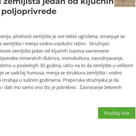
 zemljišta jedan od ključnih
poljoprivrede
nija, plodnost zemljišta je sve češće ugrožena, smanjuje se
a zemljišta i menja vodno-vazdušni režim. Stručnjaci
nosti zemljišta jedan od ključnih izazova savremene
. Upotreba mineralnih đubriva, monokultura, navodnjavanje,
timo u poslednjih 30 godina, utiču na to da zemljište u velikom
e se sadržaj humusa, menja se struktura zemljišta i vodno
o izražaja u sušnim godinama. Preporuka stručnjaka je da
ta i dati mu samo ono što je potrebno. Zaoravanje žetvenih
Pročitaj više