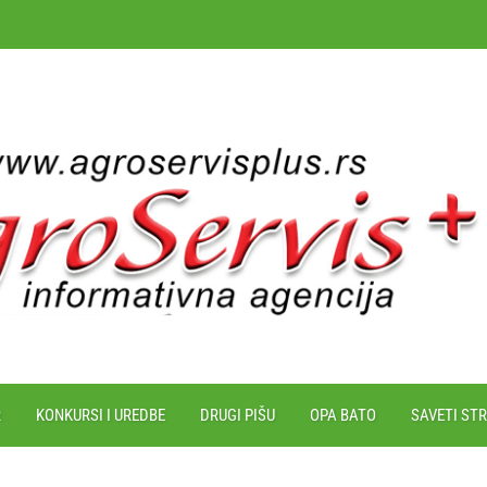
R
KONKURSI I UREDBE
DRUGI PIŠU
OPA BATO
SAVETI ST