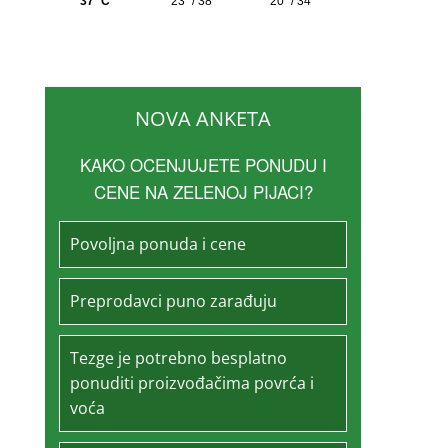
NOVA ANKETA
KAKO OCENJUJETE PONUDU I
CENE NA ZELENOJ PIJACI?
Povoljna ponuda i cene
Preprodavci puno zarađuju
Tezge je potrebno besplatno
ponuditi proizvođačima povrća i
voća