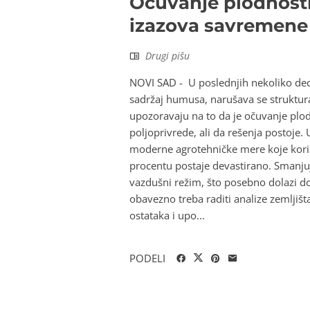
Očuvanje plodnosti
izazova savremene 
Drugi pišu
NOVI SAD - U poslednjih nekoliko dece
sadržaj humusa, narušava se struktur
upozoravaju na to da je očuvanje plod
poljoprivrede, ali da rešenja postoje
moderne agrotehničke mere koje koris
procentu postaje devastirano. Smanjuj
vazdušni režim, što posebno dolazi d
obavezno treba raditi analize zemljiš
ostataka i upo...
PODELI