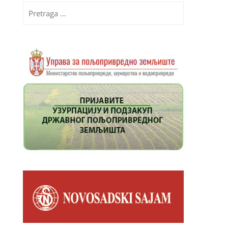
Pretraga
za: