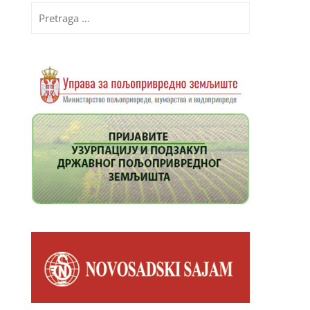
Pretraga
za: