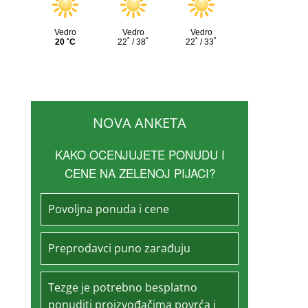
NOVA ANKETA
KAKO OCENJUJETE PONUDU I
CENE NA ZELENOJ PIJACI?
Povoljna ponuda i cene
Preprodavci puno zarađuju
Tezge je potrebno besplatno
ponuditi proizvođačima povrća i