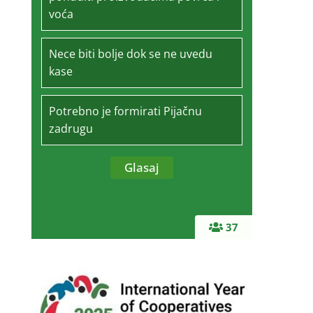
voća
Nece biti bolje dok se ne uvedu
kase
Potrebno je formirati Pijačnu
zadrugu
37