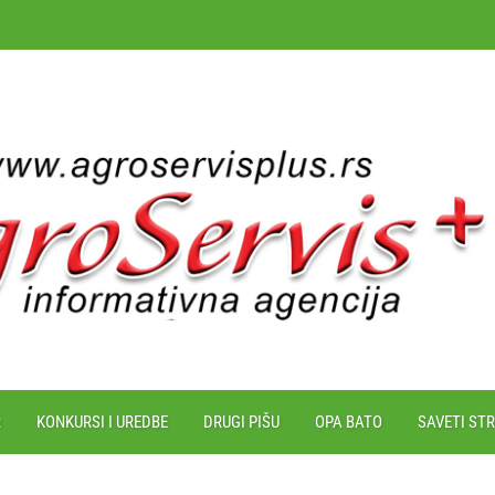
R
KONKURSI I UREDBE
DRUGI PIŠU
OPA BATO
SAVETI ST