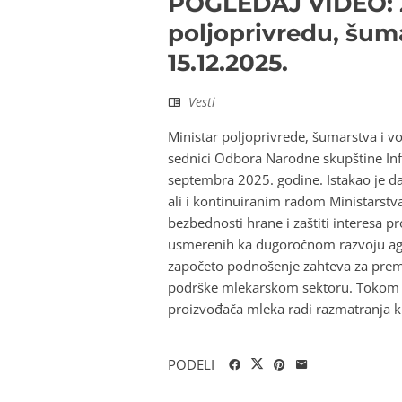
POGLEDAJ VIDEO: 2
poljoprivredu, šum
15.12.2025.
Vesti
Ministar poljoprivrede, šumarstva i v
sednici Odbora Narodne skupštine Info
septembra 2025. godine. Istakao je da
ali i kontinuiranim radom Ministarstv
bezbednosti hrane i zaštiti interesa 
usmerenih ka dugoročnom razvoju agra
započeto podnošenje zahteva za premi
podrške mlekarskom sektoru. Tokom iz
proizvođača mleka radi razmatranja kl
PODELI