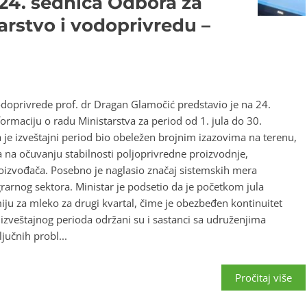
4. sednica Odbora za
arstvo i vodoprivredu –
odoprivrede prof. dr Dragan Glamočić predstavio je na 24.
rmaciju o radu Ministarstva za period od 1. jula do 30.
 je izveštajni period bio obeležen brojnim izazovima na terenu,
a na očuvanju stabilnosti poljoprivredne proizvodnje,
proizvođača. Posebno je naglasio značaj sistemskih mera
rnog sektora. Ministar je podsetio da je početkom jula
ju za mleko za drugi kvartal, čime je obezbeđen kontinuitet
veštajnog perioda održani su i sastanci sa udruženjima
jučnih probl...
Pročitaj više