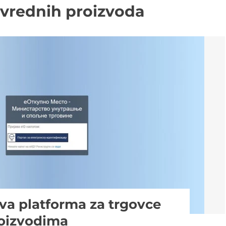
ivrednih proizvoda
a platforma za trgovce
roizvodima