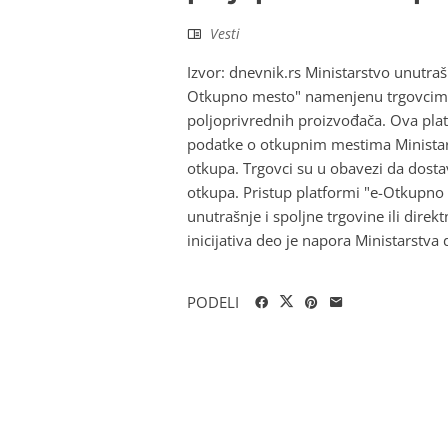
Vesti
Izvor: dnevnik.rs Ministarstvo unutraš
Otkupno mesto" namenjenu trgovcima k
poljoprivrednih proizvođača. Ova pl
podatke o otkupnim mestima Ministarst
otkupa. Trgovci su u obavezi da dos
otkupa. Pristup platformi "e-Otkupno
unutrašnje i spoljne trgovine ili dir
inicijativa deo je napora Ministarstva 
PODELI