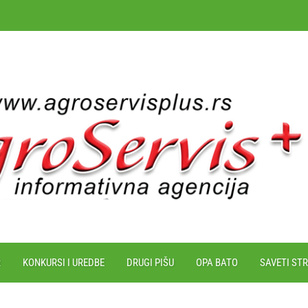
R
KONKURSI I UREDBE
DRUGI PIŠU
OPA BATO
SAVETI ST