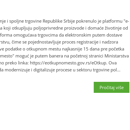
nje i spoljne trgovine Republike Srbije pokrenulo je platformu "e-
oji otkupljuju poljoprivredne proizvode i domaće životinje od
atforma omogućava trgovcima da elektronskim putem dostave
vu, čime se pojednostavljuje proces registracije i nadzora
tave podatke o otkupnom mestu najkasnije 15 dana pre početka
 mesto" moguć je putem banera na početnoj stranici Ministarstva
ektno preko linka: https://eotkupnomesto.gov.rs/eOtkup. Ova
da modernizuje i digitalizuje procese u sektoru trgovine pol...
Pročitaj više