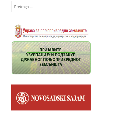
Pretraga
za: