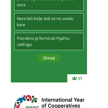
voća
Nece biti bolje dok se ne uvedu
kase
Potrebno je formirati Pijačnu
zadrugu
37