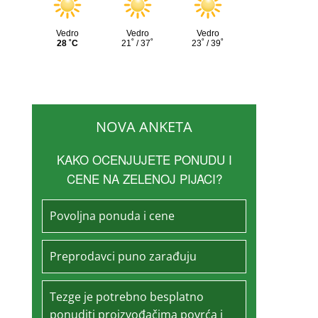
NOVA ANKETA
KAKO OCENJUJETE PONUDU I
CENE NA ZELENOJ PIJACI?
Povoljna ponuda i cene
Preprodavci puno zarađuju
Tezge je potrebno besplatno
ponuditi proizvođačima povrća i