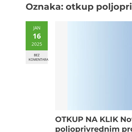
Oznaka:
otkup poljopr
JAN
16
2025
BEZ
KOMENTARA
OTKUP NA KLIK Nov
poljoprivrednim p