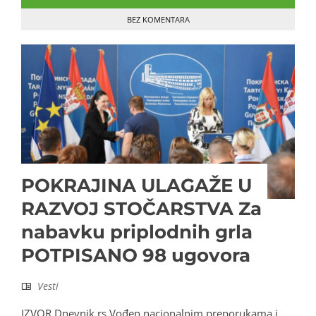
BEZ KOMENTARA
POKRAJINA ULAGAŽE U
RAZVOJ STOČARSTVA Za
nabavku priplodnih grla
POTPISANO 98 ugovora
Vesti
IZVOR.Dnevnik.rs Vođen nacionalnim preporukama i