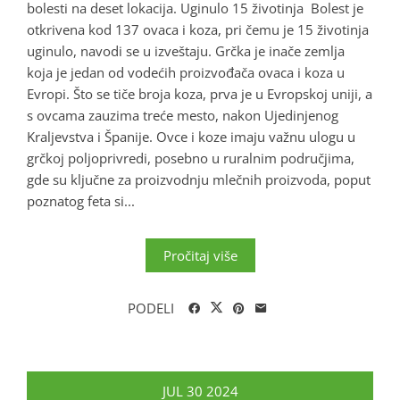
bolesti na deset lokacija. Uginulo 15 životinja Bolest je
otkrivena kod 137 ovaca i koza, pri čemu je 15 životinja
uginulo, navodi se u izveštaju. Grčka je inače zemlja
koja je jedan od vodećih proizvođača ovaca i koza u
Evropi. Što se tiče broja koza, prva je u Evropskoj uniji, a
s ovcama zauzima treće mesto, nakon Ujedinjenog
Kraljevstva i Španije. Ovce i koze imaju važnu ulogu u
grčkoj poljoprivredi, posebno u ruralnim područjima,
gde su ključne za proizvodnju mlečnih proizvoda, poput
poznatog feta si...
Pročitaj više
PODELI
JUL
30
2024