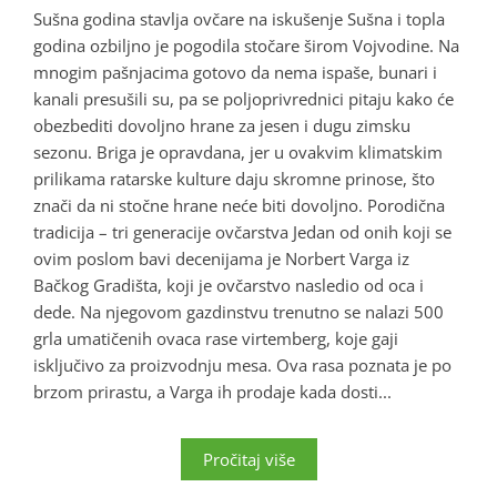
Sušna godina stavlja ovčare na iskušenje Sušna i topla
godina ozbiljno je pogodila stočare širom Vojvodine. Na
mnogim pašnjacima gotovo da nema ispaše, bunari i
kanali presušili su, pa se poljoprivrednici pitaju kako će
obezbediti dovoljno hrane za jesen i dugu zimsku
sezonu. Briga je opravdana, jer u ovakvim klimatskim
prilikama ratarske kulture daju skromne prinose, što
znači da ni stočne hrane neće biti dovoljno. Porodična
tradicija – tri generacije ovčarstva Jedan od onih koji se
ovim poslom bavi decenijama je Norbert Varga iz
Bačkog Gradišta, koji je ovčarstvo nasledio od oca i
dede. Na njegovom gazdinstvu trenutno se nalazi 500
grla umatičenih ovaca rase virtemberg, koje gaji
isključivo za proizvodnju mesa. Ova rasa poznata je po
brzom prirastu, a Varga ih prodaje kada dosti...
Pročitaj više