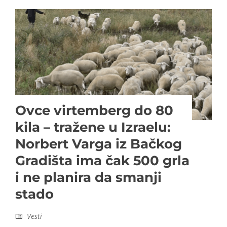
Ovce virtemberg do 80
kila – tražene u Izraelu:
Norbert Varga iz Bačkog
Gradišta ima čak 500 grla
i ne planira da smanji
stado
Vesti