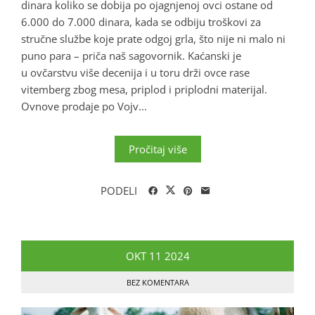
dinara koliko se dobija po ojagnjenoj ovci ostane od
6.000 do 7.000 dinara, kada se odbiju troškovi za
stručne službe koje prate odgoj grla, što nije ni malo ni
puno para – priča naš sagovornik. Kaćanski je
u ovčarstvu više decenija i u toru drži ovce rase
vitemberg zbog mesa, priplod i priplodni materijal.
Ovnove prodaje po Vojv...
Pročitaj više
PODELI
OKT
11
2024
BEZ KOMENTARA