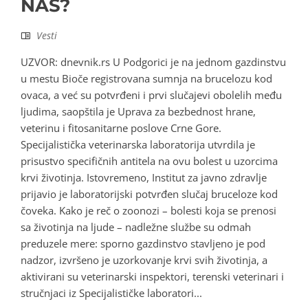
NAS?
Vesti
UZVOR: dnevnik.rs U Podgorici je na jednom gazdinstvu
u mestu Bioče registrovana sumnja na brucelozu kod
ovaca, a već su potvrđeni i prvi slučajevi obolelih među
ljudima, saopštila je Uprava za bezbednost hrane,
veterinu i fitosanitarne poslove Crne Gore.
Specijalistička veterinarska laboratorija utvrdila je
prisustvo specifičnih antitela na ovu bolest u uzorcima
krvi životinja. Istovremeno, Institut za javno zdravlje
prijavio je laboratorijski potvrđen slučaj bruceloze kod
čoveka. Kako je reč o zoonozi – bolesti koja se prenosi
sa životinja na ljude – nadležne službe su odmah
preduzele mere: sporno gazdinstvo stavljeno je pod
nadzor, izvršeno je uzorkovanje krvi svih životinja, a
aktivirani su veterinarski inspektori, terenski veterinari i
stručnjaci iz Specijalističke laboratori...