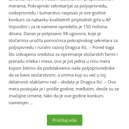
merama, Pokrajinski sekretarijat za poljoprivredu,
vodoprivredu i šumarstvo raspisao je ove godine
konkurs za nabavku kvalitetnih priplodnih grla u AP
Vojvodini i za te namene opredelio je 150 miliona
dinara. Danas je potpisano 98 ugovora, koje je
stočarima uručila pomoćnica pokrajinskog sekretara za
poljopivredu i ruralni razvoj Dragica Ilić. – Pored toga
što izdvajamo sredstva za opremanje stočarskih farmi i
preradu mleka i mesa, ovo je još jedna u nizu mera
kojom želimo da podstaknemo naše poljoprivrednike
da se bave stočarstvom, a onima koji su već u toj
delatnosti olakšamo rad – dodala je Dragica Ilić. – Ova
mera postojala je i prošle godine, međutim, desile su se
značajne izmene, tako da je ove godine konkurs
namenjen ...
Pročitaj više