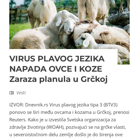
VIRUS PLAVOG JEZIKA
NAPADA OVCE I KOZE
Zaraza planula u Grčkoj
Vesti
IZVOR: Dnevnik.rs Virus plavog jezika tipa 3 (BTV3)
ponovo se širi među ovcama i kozama u Grčkoj, prenosi
Reuters. Kako je u izvestila Svetska organizacija za
zdravlje životinja (WOAH), pozivajući se na grčke vlasti,
u severoistočnom delu zemlje došlo je do širenja ove