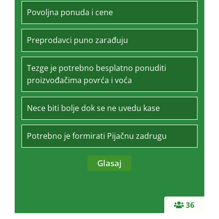
Povoljna ponuda i cene
Preprodavci puno zarađuju
Tezge je potrebno besplatno ponuditi
proizvođačima povrća i voća
Nece biti bolje dok se ne uvedu kase
Potrebno je formirati Pijačnu zadrugu
36