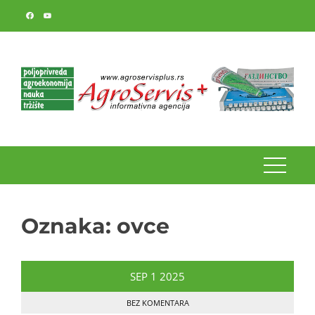
Skip
to
content
Oznaka:
ovce
SEP
1
2025
BEZ KOMENTARA