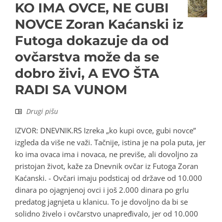
KO IMA OVCE, NE GUBI
NOVCE Zoran Kaćanski iz
Futoga dokazuje da od
ovčarstva može da se
dobro živi, A EVO ŠTA
RADI SA VUNOM
Drugi pišu
IZVOR: DNEVNIK.RS Izreka „ko kupi ovce, gubi novce”
izgleda da više ne važi. Tačnije, istina je na pola puta, jer
ko ima ovaca ima i novaca, ne previše, ali dovoljno za
pristojan život, kaže za Dnevnik ovčar iz Futoga Zoran
Kaćanski. - Ovčari imaju podsticaj od države od 10.000
dinara po ojagnjenoj ovci i još 2.000 dinara po grlu
predatog jagnjeta u klanicu. To je dovoljno da bi se
solidno živelo i ovčarstvo unapređivalo, jer od 10.000