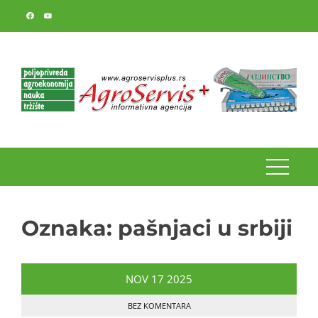
Skip
to
content
Oznaka:
pašnjaci u srbiji
NOV
17
2025
BEZ KOMENTARA