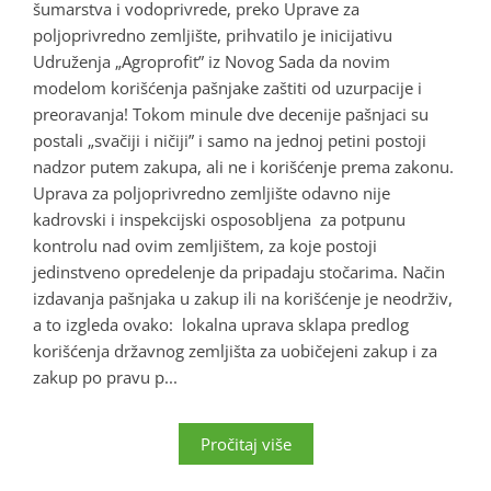
šumarstva i vodoprivrede, preko Uprave za
poljoprivredno zemljište, prihvatilo je inicijativu
Udruženja „Agroprofit” iz Novog Sada da novim
modelom korišćenja pašnjake zaštiti od uzurpacije i
preoravanja! Tokom minule dve decenije pašnjaci su
postali „svačiji i ničiji” i samo na jednoj petini postoji
nadzor putem zakupa, ali ne i korišćenje prema zakonu.
Uprava za poljoprivredno zemljište odavno nije
kadrovski i inspekcijski osposobljena za potpunu
kontrolu nad ovim zemljištem, za koje postoji
jedinstveno opredelenje da pripadaju stočarima. Način
izdavanja pašnjaka u zakup ili na korišćenje je neodrživ,
a to izgleda ovako: lokalna uprava sklapa predlog
korišćenja državnog zemljišta za uobičejeni zakup i za
zakup po pravu p...
Pročitaj više