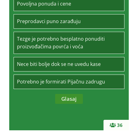
Povoljna ponuda i cene
Preprodavci puno zarađuju
Tezge je potrebno besplatno ponuditi
proizvođačima povrća i voća
Nece biti bolje dok se ne uvedu kase
Potrebno je formirati Pijačnu zadrugu
36