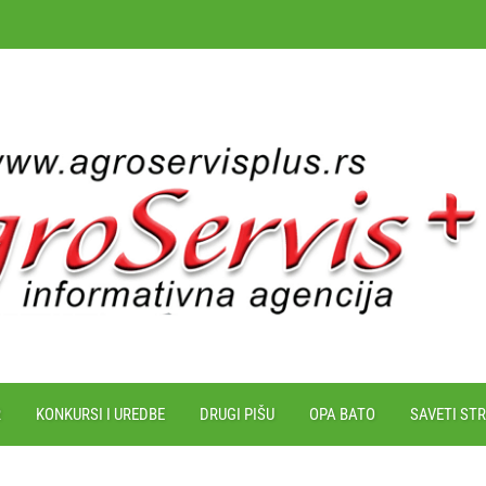
R
KONKURSI I UREDBE
DRUGI PIŠU
OPA BATO
SAVETI ST