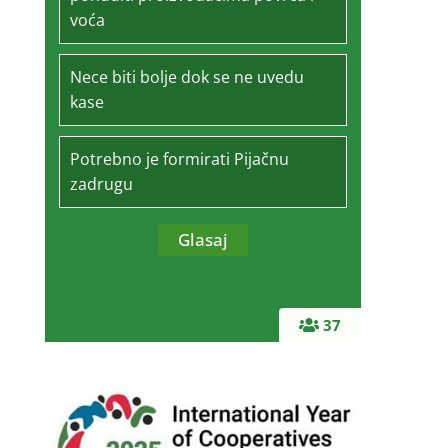
voća
Nece biti bolje dok se ne uvedu
kase
Potrebno je formirati Pijačnu
zadrugu
37