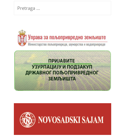
Pretraga
za: