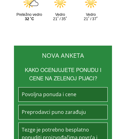
NOVA ANKETA
KAKO OCENJUJETE PONUDU I
CENE NA ZELENOJ PIJACI?
Povoljna ponuda i cene
Preprodavci puno zarađuju
Tezge je potrebno besplatno
ponuditi proizvođačima povrća i