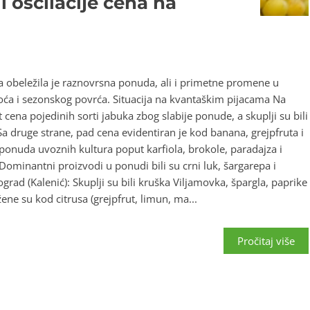
 oscilacije cena na
 obeležila je raznovrsna ponuda, ali i primetne promene u
ća i sezonskog povrća. Situacija na kvantaškim pijacama Na
cena pojedinih sorti jabuka zbog slabije ponude, a skuplji su bili
a druge strane, pad cena evidentiran je kod banana, grejpfruta i
 ponuda uvoznih kultura poput karfiola, brokole, paradajza i
 Dominantni proizvodi u ponudi bili su crni luk, šargarepa i
ograd (Kalenić): Skuplji su bili kruška Viljamovka, špargla, paprike
žene su kod citrusa (grejpfrut, limun, ma...
Pročitaj više