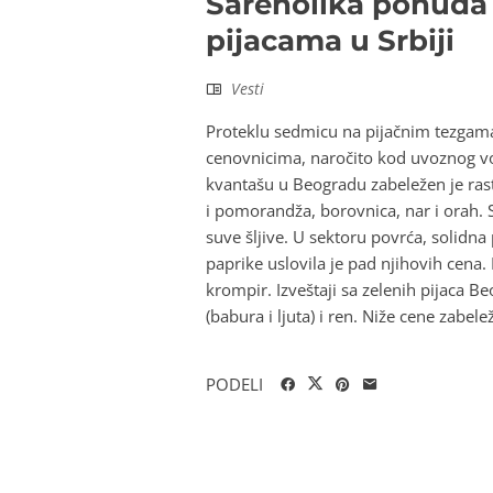
Šarenolika ponuda i
pijacama u Srbiji
Vesti
Proteklu sedmicu na pijačnim tezgama
cenovnicima, naročito kod uvoznog vo
kvantašu u Beogradu zabeležen je rast 
i pomorandža, borovnica, nar i orah. S
suve šljive. U sektoru povrća, solidna
paprike uslovila je pad njihovih cena.
krompir. Izveštaji sa zelenih pijaca Be
(babura i ljuta) i ren. Niže cene zabele
PODELI