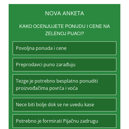
NOVA ANKETA
KAKO OCENJUJETE PONUDU I CENE NA
ZELENOJ PIJACI?
Povoljna ponuda i cene
Preprodavci puno zarađuju
Tezge je potrebno besplatno ponuditi
proizvođačima povrća i voća
Nece biti bolje dok se ne uvedu kase
Potrebno je formirati Pijačnu zadrugu