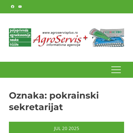
Skip
to
content
Oznaka:
pokrainski
sekretarijat
JUL
20
2025