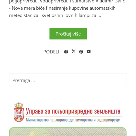
poljoprivredu, vodoprivredu i šumarstvo Vladimir Galić
- Nova mera biće finasiranje kupovine automatskih
meteo stanica i svetlosnih lovnih lampi za ...
Pročitaj više
PODELI
Pretraga
za: