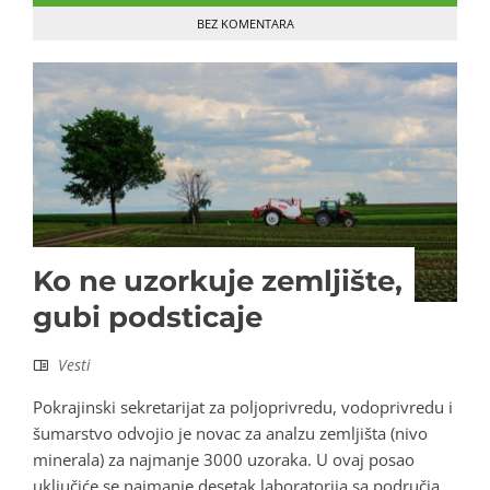
BEZ KOMENTARA
Ko ne uzorkuje zemljište,
gubi podsticaje
Vesti
Pokrajinski sekretarijat za poljoprivredu, vodoprivredu i
šumarstvo odvojio je novac za analzu zemljišta (nivo
minerala) za najmanje 3000 uzoraka. U ovaj posao
uključiće se najmanje desetak laboratorija sa područja