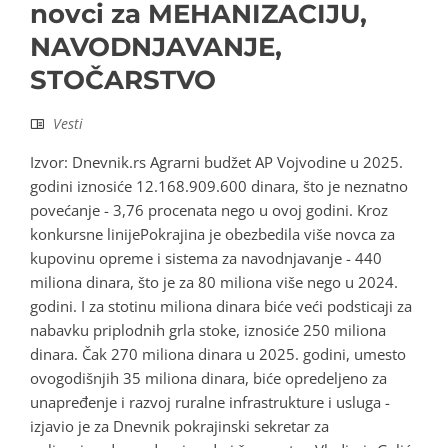
novci za MEHANIZACIJU,
NAVODNJAVANJE,
STOČARSTVO
Vesti
Izvor: Dnevnik.rs Agrarni budžet AP Vojvodine u 2025.
godini iznosiće 12.168.909.600 dinara, što je neznatno
povećanje - 3,76 procenata nego u ovoj godini. Kroz
konkursne linijePokrajina je obezbedila više novca za
kupovinu opreme i sistema za navodnjavanje - 440
miliona dinara, što je za 80 miliona više nego u 2024.
godini. I za stotinu miliona dinara biće veći podsticaji za
nabavku priplodnih grla stoke, iznosiće 250 miliona
dinara. Čak 270 miliona dinara u 2025. godini, umesto
ovogodišnjih 35 miliona dinara, biće opredeljeno za
unapređenje i razvoj ruralne infrastrukture i usluga -
izjavio je za Dnevnik pokrajinski sekretar za