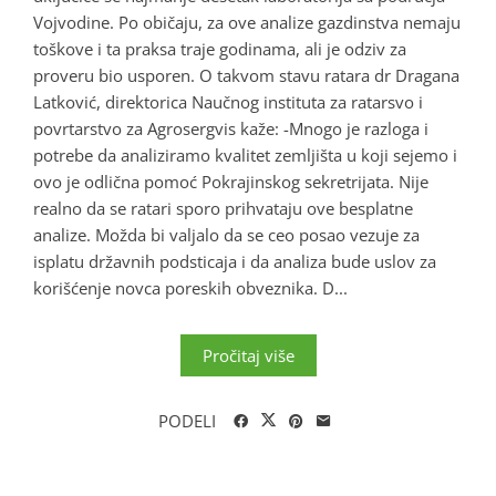
Vojvodine. Po običaju, za ove analize gazdinstva nemaju
toškove i ta praksa traje godinama, ali je odziv za
proveru bio usporen. O takvom stavu ratara dr Dragana
Latković, direktorica Naučnog instituta za ratarsvo i
povrtarstvo za Agrosergvis kaže: -Mnogo je razloga i
potrebe da analiziramo kvalitet zemljišta u koji sejemo i
ovo je odlična pomoć Pokrajinskog sekretrijata. Nije
realno da se ratari sporo prihvataju ove besplatne
analize. Možda bi valjalo da se ceo posao vezuje za
isplatu državnih podsticaja i da analiza bude uslov za
korišćenje novca poreskih obveznika. D...
Pročitaj više
PODELI