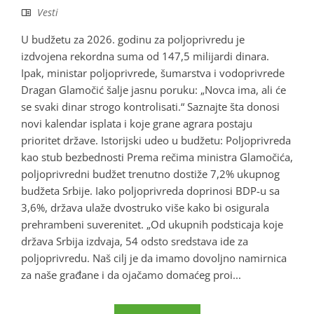
Vesti
U budžetu za 2026. godinu za poljoprivredu je
izdvojena rekordna suma od 147,5 milijardi dinara.
Ipak, ministar poljoprivrede, šumarstva i vodoprivrede
Dragan Glamočić šalje jasnu poruku: „Novca ima, ali će
se svaki dinar strogo kontrolisati.“ Saznajte šta donosi
novi kalendar isplata i koje grane agrara postaju
prioritet države. Istorijski udeo u budžetu: Poljoprivreda
kao stub bezbednosti Prema rečima ministra Glamočića,
poljoprivredni budžet trenutno dostiže 7,2% ukupnog
budžeta Srbije. Iako poljoprivreda doprinosi BDP-u sa
3,6%, država ulaže dvostruko više kako bi osigurala
prehrambeni suverenitet. „Od ukupnih podsticaja koje
država Srbija izdvaja, 54 odsto sredstava ide za
poljoprivredu. Naš cilj je da imamo dovoljno namirnica
za naše građane i da ojačamo domaćeg proi...