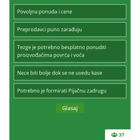
Povoljna ponuda i cene
Preprodavci puno zarađuju
Tezge je potrebno besplatno ponuditi
proizvođačima povrća i voća
Nece biti bolje dok se ne uvedu kase
Potrebno je formirati Pijačnu zadrugu
37