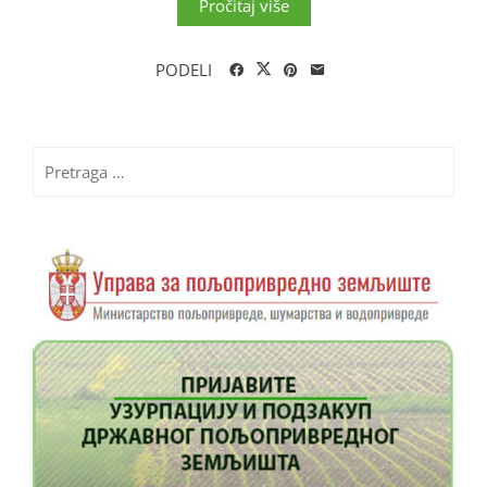
Pročitaj više
PODELI
Pretraga
za: