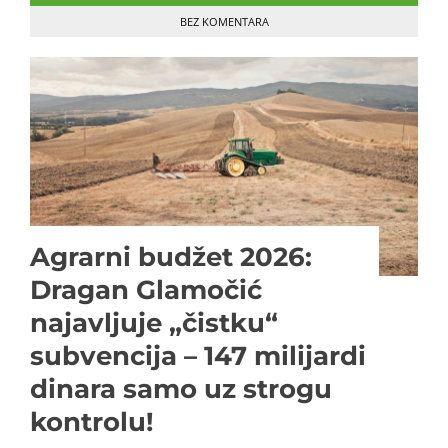
BEZ KOMENTARA
Agrarni budžet 2026:
Dragan Glamočić
najavljuje „čistku“
subvencija – 147 milijardi
dinara samo uz strogu
kontrolu!