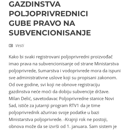
GAZDINSTVA
POLJOPRIVREDNICI
GUBE PRAVO NA
SUBVENCIONISANJE
Vesti
Kako bi svaki registrovani poljoprivredni proizvođač
imao prava na subvencionisanje od strane Ministarstva
poljoprivrede, šumarstva i vodoprivrede mora da ispuni
sve administrativne uslove koji su propisani zakonom.
Od ove godine, svi koji ne obnove registraciju
gazdinstva neće moći da dobiju subvencije države.
Milan Delić, savetodavac Poljoprivredne stanice Novi
Sad, ističe za jutarnji program RTV1 da je time
poljoprivrednik ažurirao svoje podatke u bazi
Ministarstva poljoprivrede. -Krajnji rok ne postoji,
obnova može da se izvrši od 1. januara. Sam sistem je