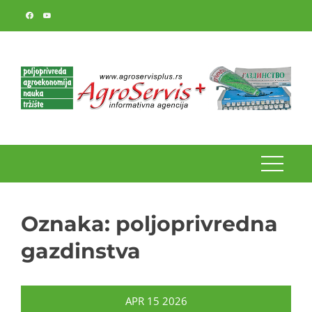
Skip
to
content
Oznaka:
poljoprivredna
gazdinstva
APR
15
2026