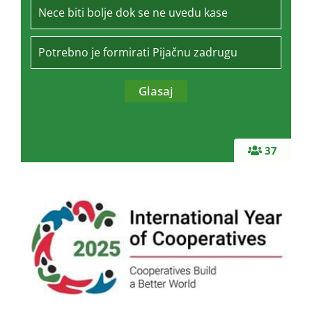
Nece biti bolje dok se ne uvedu kase
Potrebno je formirati Pijačnu zadrugu
37