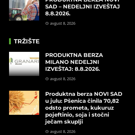
SAD – NEDELJNI IZVEŠTAJ
8.8.2026.
avgust 8, 2026
TRŽIŠTE
PRODUKTNA BERZA
MILANO NEDELJNI
IZVEŠTAJ: 8.8.2026.
avgust 8, 2026
Produktna berza NOVI SAD
u julu: Pšenica činila 70,82
odsto prometa, kukuruz
pojeftinio, soja i stočni
ječam skuplji
avgust 8, 2026