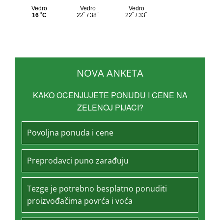
NOVA ANKETA
KAKO OCENJUJETE PONUDU I CENE NA
ZELENOJ PIJACI?
Povoljna ponuda i cene
Preprodavci puno zarađuju
Tezge je potrebno besplatno ponuditi
proizvođačima povrća i voća