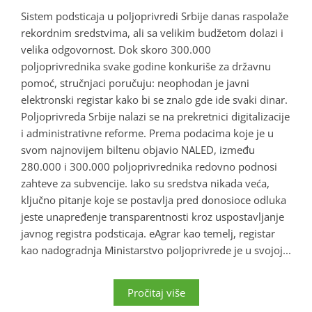
Sistem podsticaja u poljoprivredi Srbije danas raspolaže
rekordnim sredstvima, ali sa velikim budžetom dolazi i
velika odgovornost. Dok skoro 300.000
poljoprivrednika svake godine konkuriše za državnu
pomoć, stručnjaci poručuju: neophodan je javni
elektronski registar kako bi se znalo gde ide svaki dinar.
Poljoprivreda Srbije nalazi se na prekretnici digitalizacije
i administrativne reforme. Prema podacima koje je u
svom najnovijem biltenu objavio NALED, između
280.000 i 300.000 poljoprivrednika redovno podnosi
zahteve za subvencije. Iako su sredstva nikada veća,
ključno pitanje koje se postavlja pred donosioce odluka
jeste unapređenje transparentnosti kroz uspostavljanje
javnog registra podsticaja. eAgrar kao temelj, registar
kao nadogradnja Ministarstvo poljoprivrede je u svojoj...
Pročitaj više