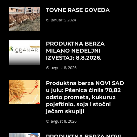
TOVNE RASE GOVEDA
januar 5, 2024
PRODUKTNA BERZA
MILANO NEDELJNI
IZVEŠTAJ: 8.8.2026.
avgust 8, 2026
Produktna berza NOVI SAD
u julu: Pšenica činila 70,82
odsto prometa, kukuruz
pojeftinio, soja i stočni
ječam skuplji
avgust 8, 2026
PRODUKTNA BERZA NOVI