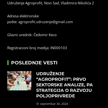
Udruženje Agroprofit, Novi Sad, Vladimira Nikolića 2
Adresa elektronske
pošte:
agroprofit.udruzenje@gmail.com
Glavni urednik: Čedomir Keco
Registracioni broj medija: IN000103
POSLEDNJE VESTI
UDRUŽENJE
“AGROPROFIT”: PRVO
SEKTORSKE ANALIZE, PA
STRATEGIJA O RAZVOJU
POLJOPRIVREDE
septembar 30, 2024