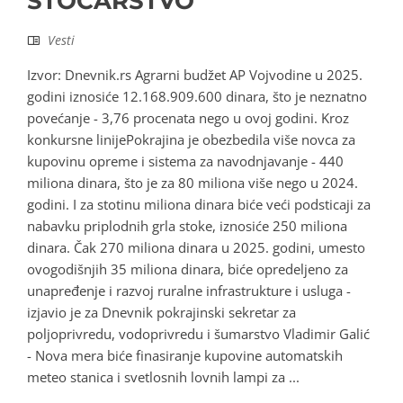
STOČARSTVO
Vesti
Izvor: Dnevnik.rs Agrarni budžet AP Vojvodine u 2025.
godini iznosiće 12.168.909.600 dinara, što je neznatno
povećanje - 3,76 procenata nego u ovoj godini. Kroz
konkursne linijePokrajina je obezbedila više novca za
kupovinu opreme i sistema za navodnjavanje - 440
miliona dinara, što je za 80 miliona više nego u 2024.
godini. I za stotinu miliona dinara biće veći podsticaji za
nabavku priplodnih grla stoke, iznosiće 250 miliona
dinara. Čak 270 miliona dinara u 2025. godini, umesto
ovogodišnjih 35 miliona dinara, biće opredeljeno za
unapređenje i razvoj ruralne infrastrukture i usluga -
izjavio je za Dnevnik pokrajinski sekretar za
poljoprivredu, vodoprivredu i šumarstvo Vladimir Galić
- Nova mera biće finasiranje kupovine automatskih
meteo stanica i svetlosnih lovnih lampi za ...