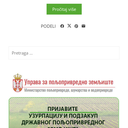
Pročitaj više
PODELI
Pretraga
za: