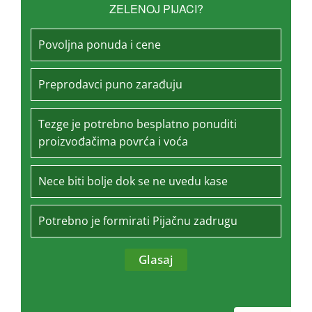
ZELENOJ PIJACI?
Povoljna ponuda i cene
Preprodavci puno zarađuju
Tezge je potrebno besplatno ponuditi
proizvođačima povrća i voća
Nece biti bolje dok se ne uvedu kase
Potrebno je formirati Pijačnu zadrugu