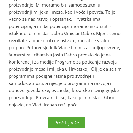
proizvodnje. Mi moramo biti samodostatni u
proizvodnji mlijeka i mesa, kao i voća i povrća. To je
važno za naš razvoj i opstanak. Hrvatska ima
potencijala, a mi taj potencijal moramo iskoristiti -
istaknuo je ministar DabroMinistar Dabro: Mjerit ćemo
rezultate, a oni koji ih ne ostvare, morat će vratiti
potpore Potpredsjednik Vlade i ministar poljoprivrede,
šumarstva i ribarstva Josip Dabro predstavio je na
konferenciji za medije Programe za poticanje razvoja
proizvodnje mesa i mlijeka u Hrvatskoj. Cilj je da se tim
programima podigne razina proizvodnje i
samodostatnosti, a riječ je o programima razvoja i
obnove govedarske, ovčarske, kozarske i svinjogojske
proizvodnje. Programi bi se, kako je ministar Dabro
najavio, na Vladi trebao naći poče...
Pročitaj više