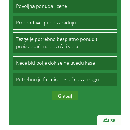
Povoljna ponuda i cene
Preprodavci puno zarađuju
Tezge je potrebno besplatno ponuditi
proizvođačima povrća i voća
Nece biti bolje dok se ne uvedu kase
Potrebno je formirati Pijačnu zadrugu
36