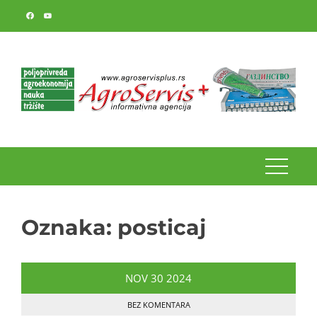
Skip
to
content
Oznaka:
posticaj
NOV
30
2024
BEZ KOMENTARA